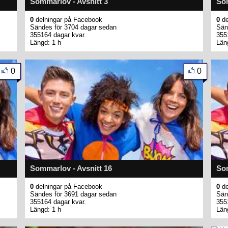
Sommarlov - Avsnitt 3
Som
0
delningar på Facebook
0
de
Sändes för 3704 dagar sedan
Sän
355164 dagar kvar.
355
Längd: 1 h
Län
0
0
Sommarlov - Avsnitt 16
Som
0
delningar på Facebook
0
de
Sändes för 3691 dagar sedan
Sän
355164 dagar kvar.
355
Längd: 1 h
Län