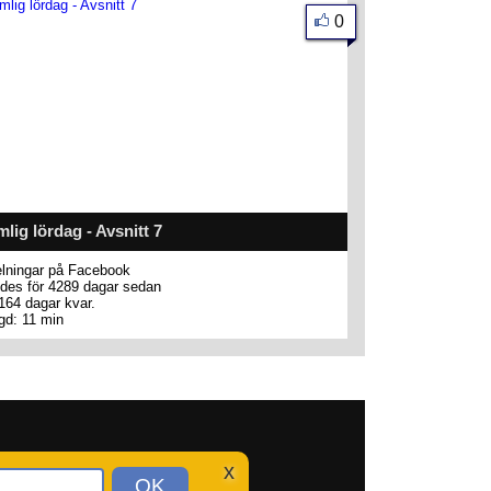
0
lig lördag - Avsnitt 7
lningar på Facebook
des för 4289 dagar sedan
164 dagar kvar.
gd: 11 min
x