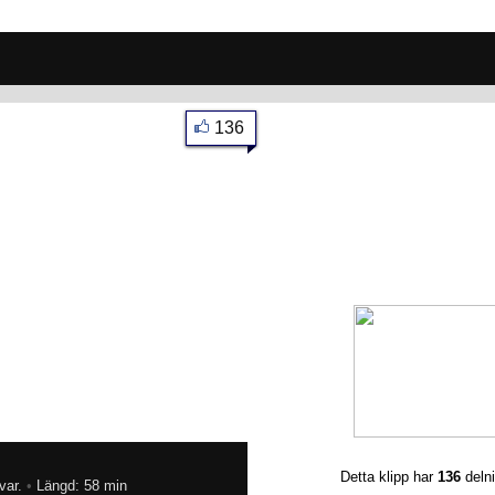
136
Detta klipp har
136
deln
var.
•
Längd: 58 min