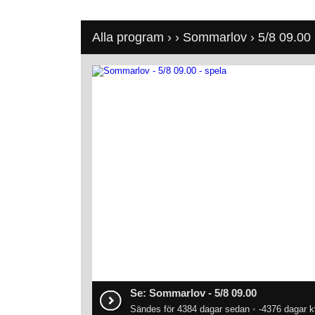
Alla program
›
›
Sommarlov
› 5/8 09.00
Se: Sommarlov - 5/8 09.00
Sändes för 4384 dagar sedan
•
-4376 dagar k