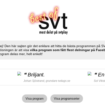
ej! Den här sajten gör det enklare att hitta de bästa programmen på S
Lösningen är att visa
vilka program som fått flest delningar på Fac
ogram delas mer, helt enkelt!
❝
Briljant.
❝
En 
Johan Sjöstrand, grundare
tvdags.se
Sol Viks
Visa program
Visa programserier