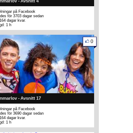
marlov - Avsnitt 4
lningar på Facebook
des för 3703 dagar sedan
164 dagar kvar.
gd: 1 h
0
marlov - Avsnitt 17
lningar på Facebook
des för 3690 dagar sedan
164 dagar kvar.
gd: 1 h