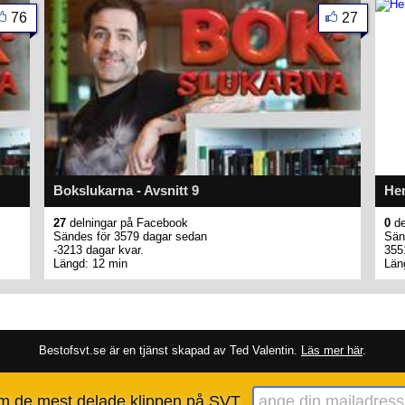
76
27
Bokslukarna - Avsnitt 9
Hem
27
delningar på Facebook
0
de
Sändes för 3579 dagar sedan
Sän
-3213 dagar kvar.
355
Längd: 12 min
Län
Bestofsvt.se är en tjänst skapad av Ted Valentin.
Läs mer här
.
om de mest delade klippen på SVT.