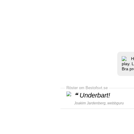
H
play. 
Bra pr
Röster om Bestofsvt.se
❝
Underbart!
Joakim Jardenberg,
webbguru