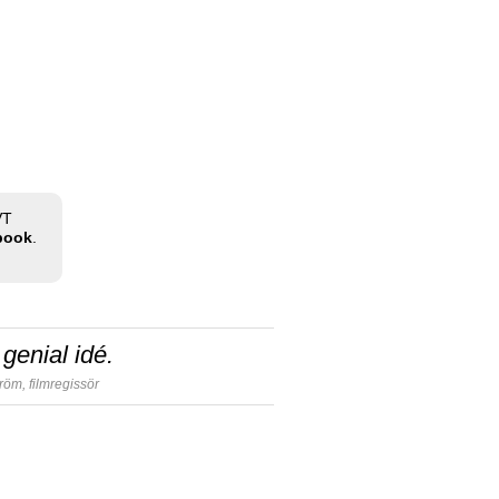
VT
ebook
.
genial idé.
tröm,
filmregissör