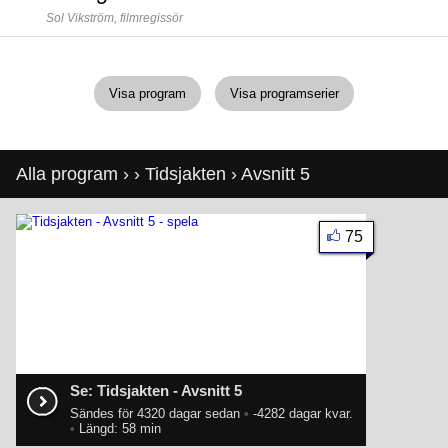
Sol Vikström,
filmregissör
Visa program
Visa programserier
Alla program
›
›
Tidsjakten
› Avsnitt 5
75
Se: Tidsjakten - Avsnitt 5
Sändes för 4320 dagar sedan
•
-4282 dagar kvar.
•
Längd: 58 min