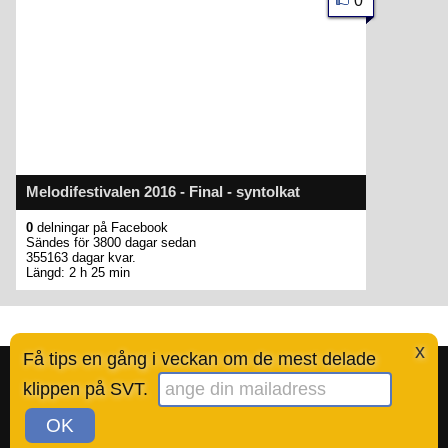
0
Melodifestivalen 2016 - Final - syntolkat
0
delningar på Facebook
Sändes för 3800 dagar sedan
355163 dagar kvar.
Längd: 2 h 25 min
x
Få tips en gång i veckan om de mest delade
Bestofsvt.se är en tjänst skapad av Ted Valentin.
Läs mer här
.
klippen på SVT.