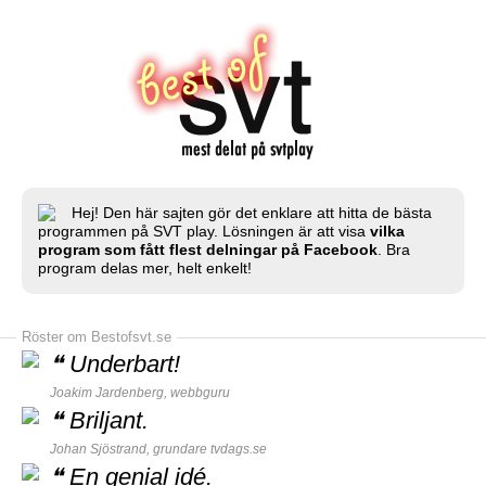
Hej! Den här sajten gör det enklare att hitta de bästa
programmen på SVT play. Lösningen är att visa
vilka
program som fått flest delningar på Facebook
. Bra
program delas mer, helt enkelt!
Röster om Bestofsvt.se
❝
Underbart!
Joakim Jardenberg,
webbguru
❝
Briljant.
Johan Sjöstrand, grundare
tvdags.se
❝
En genial idé.