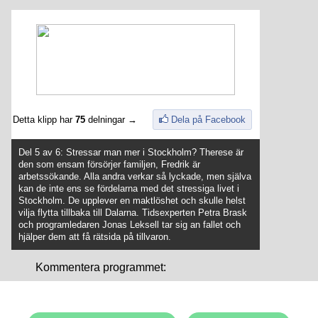
Detta klipp har
75
delningar →
Dela på Facebook
Del 5 av 6: Stressar man mer i Stockholm? Therese är
den som ensam försörjer familjen, Fredrik är
arbetssökande. Alla andra verkar så lyckade, men själva
kan de inte ens se fördelarna med det stressiga livet i
Stockholm. De upplever en maktlöshet och skulle helst
vilja flytta tillbaka till Dalarna. Tidsexperten Petra Brask
och programledaren Jonas Leksell tar sig an fallet och
hjälper dem att få rätsida på tillvaron.
Kommentera programmet: