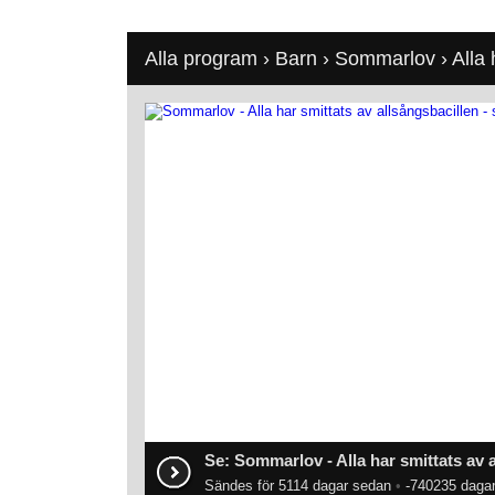
Alla program
›
Barn
›
Sommarlov
› Alla 
Se: Sommarlov - Alla har smittats av 
Sändes för 5114 dagar sedan
•
-740235 dagar