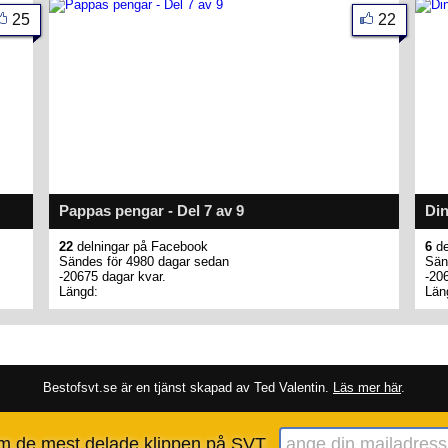
25
22
Pappas pengar - Del 7 av 9
Din
22
delningar på Facebook
6
de
Sändes för 4980 dagar sedan
Sän
-20675 dagar kvar.
-20
Längd:
Län
Bestofsvt.se är en tjänst skapad av Ted Valentin.
Läs mer här
.
om de mest delade klippen på SVT.