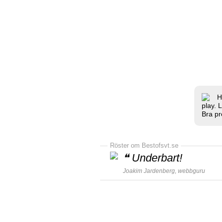
H
play. 
Bra pr
Röster om Bestofsvt.se
❝
Underbart!
Joakim Jardenberg,
webbguru