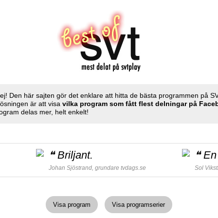
ej! Den här sajten gör det enklare att hitta de bästa programmen på S
Lösningen är att visa
vilka program som fått flest delningar på Fac
ogram delas mer, helt enkelt!
❝
Briljant.
❝
En 
Johan Sjöstrand, grundare
tvdags.se
Sol Viks
Visa program
Visa programserier