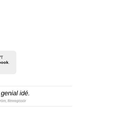
VT
ebook
.
genial idé.
tröm,
filmregissör