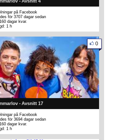
marlov - Avsnitt 4
lningar på Facebook
des för 3707 dagar sedan
160 dagar kvar.
gd: 1 h
0
marlov - Avsnitt 17
lningar på Facebook
des för 3694 dagar sedan
160 dagar kvar.
gd: 1 h