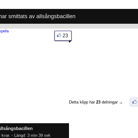
har smittats av allsångsbacillen
23
Detta klipp har
23
delningar →
allsångsbacillen
 kvar.
•
Längd: 3 min 39 sek