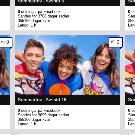
Sommarlov - Avsnitt 3
Som
0
delningar på Facebook
0
de
Sändes för 3708 dagar sedan
Sän
355160 dagar kvar.
355
Längd: 1 h
Län
0
0
Sommarlov - Avsnitt 16
Som
0
delningar på Facebook
0
de
Sändes för 3695 dagar sedan
Sän
355160 dagar kvar.
355
Längd: 1 h
Län