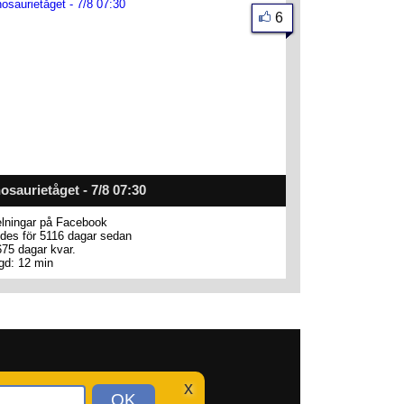
6
osaurietåget - 7/8 07:30
lningar på Facebook
des för 5116 dagar sedan
675 dagar kvar.
gd: 12 min
x