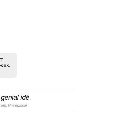
VT
ebook
.
genial idé.
tröm,
filmregissör