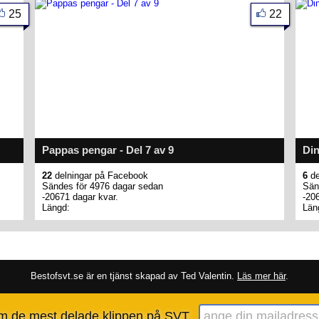
25
22
Pappas pengar - Del 7 av 9
Din
22
delningar på Facebook
6
de
Sändes för 4976 dagar sedan
Sän
-20671 dagar kvar.
-20
Längd:
Län
Bestofsvt.se är en tjänst skapad av Ted Valentin.
Läs mer här
.
om de mest delade klippen på SVT.