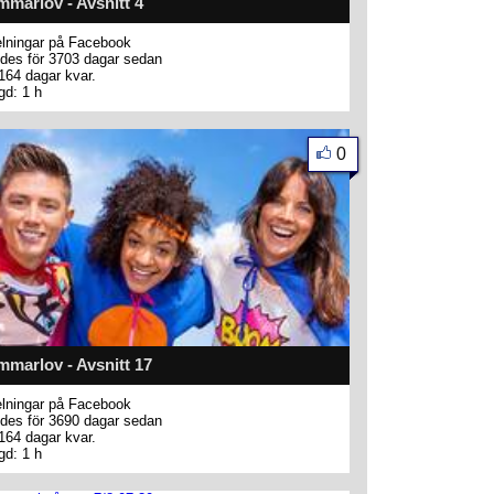
marlov - Avsnitt 4
lningar på Facebook
des för 3703 dagar sedan
164 dagar kvar.
gd: 1 h
0
marlov - Avsnitt 17
lningar på Facebook
des för 3690 dagar sedan
164 dagar kvar.
gd: 1 h