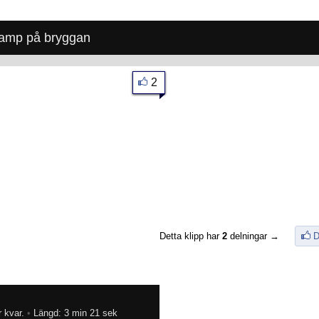
kamp på bryggan
2
Detta klipp har
2
delningar →
D
 kvar.
•
Längd: 3 min 21 sek