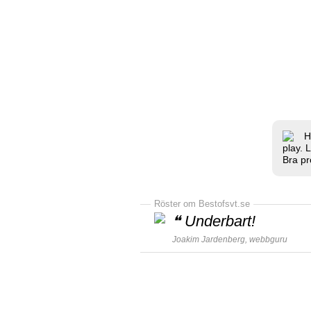
H
play. 
Bra pr
Röster om Bestofsvt.se
❝
Underbart!
Joakim Jardenberg,
webbguru