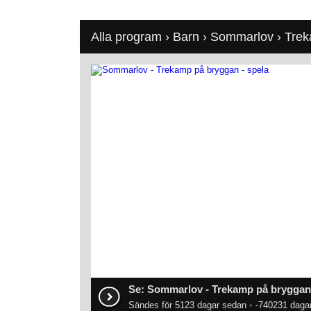
Alla program
›
Barn
›
Sommarlov
› Tre
Se: Sommarlov - Trekamp på bryggan
Sändes för 5123 dagar sedan
•
-740231 dagar