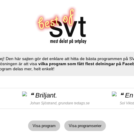
ej! Den här sajten gör det enklare att hitta de bästa programmen på S
Lösningen är att visa
vilka program som fått flest delningar på Fac
ogram delas mer, helt enkelt!
❝
Briljant.
❝
En 
Johan Sjöstrand, grundare
tvdags.se
Sol Viks
Visa program
Visa programserier