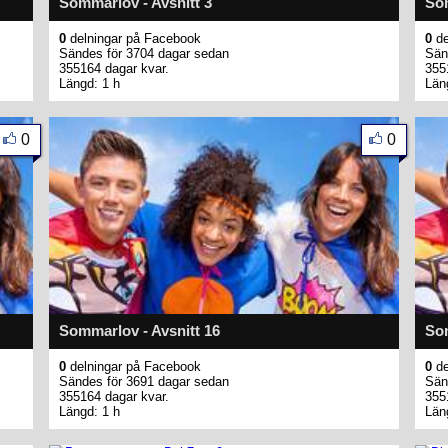
Sommarlov - Avsnitt 3
Som
0
delningar på Facebook
0
de
Sändes för 3704 dagar sedan
Sän
355164 dagar kvar.
355
Längd: 1 h
Län
0
0
Sommarlov - Avsnitt 16
Som
0
delningar på Facebook
0
de
Sändes för 3691 dagar sedan
Sän
355164 dagar kvar.
355
Längd: 1 h
Län