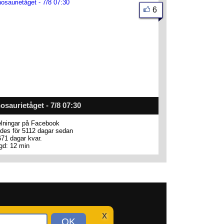
6
osaurietåget - 7/8 07:30
lningar på Facebook
des för 5112 dagar sedan
671 dagar kvar.
gd: 12 min
x