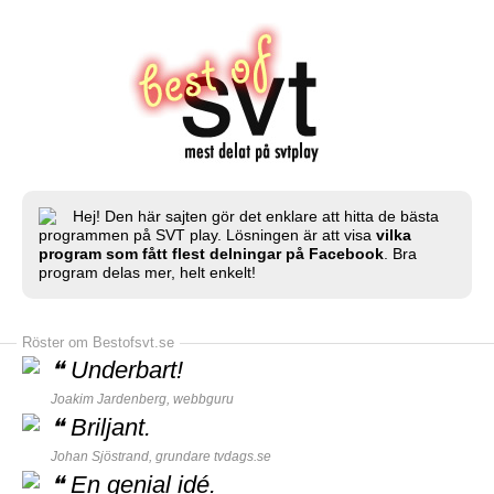
Hej! Den här sajten gör det enklare att hitta de bästa
programmen på SVT play. Lösningen är att visa
vilka
program som fått flest delningar på Facebook
. Bra
program delas mer, helt enkelt!
Röster om Bestofsvt.se
❝
Underbart!
Joakim Jardenberg,
webbguru
❝
Briljant.
Johan Sjöstrand, grundare
tvdags.se
❝
En genial idé.