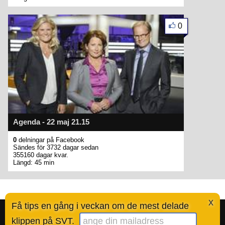
0
Agenda - 22 maj 21.15
0
delningar på Facebook
Sändes för 3732 dagar sedan
355160 dagar kvar.
Längd: 45 min
x
Få tips en gång i veckan om de mest delade
Bestofsvt.se är en tjänst skapad av Ted Valentin.
Läs mer här
.
klippen på SVT.