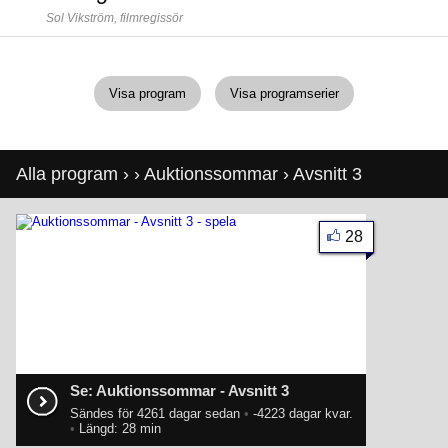
Sol Vikström,
filmregissör
Visa program
Visa programserier
Alla program
›
›
Auktionssommar
› Avsnitt 3
28
Se: Auktionssommar - Avsnitt 3
Sändes för 4261 dagar sedan
•
-4223 dagar kvar.
•
Längd: 28 min