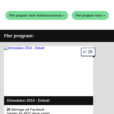
Fler program inom Auktionssommar »
Fler program inom »
Fler program:
28
Almedalen 2014 - Debatt
28
delningar på Facebook
Sändes för 4422 dagar sedan