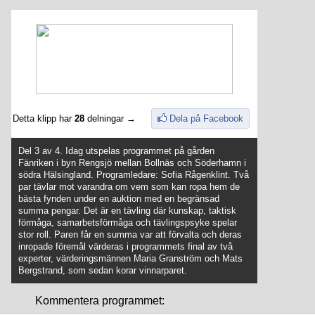
Detta klipp har
28
delningar →
Dela på Facebook
Del 3 av 4. Idag utspelas programmet på gården
Fänriken i byn Rengsjö mellan Bollnäs och Söderhamn i
södra Hälsingland. Programledare: Sofia Rågenklint. Två
par tävlar mot varandra om vem som kan ropa hem de
bästa fynden under en auktion med en begränsad
summa pengar. Det är en tävling där kunskap, taktisk
förmåga, samarbetsförmåga och tävlingspsyke spelar
stor roll. Paren får en summa var att förvalta och deras
inropade föremål värderas i programmets final av två
experter, värderingsmännen Maria Granström och Mats
Bergstrand, som sedan korar vinnarparet.
Kommentera programmet: