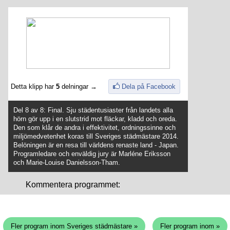
Detta klipp har
5
delningar →
Dela på Facebook
Del 8 av 8: Final. Sju städentusiaster från landets alla
hörn gör upp i en slutstrid mot fläckar, kladd och oreda.
Den som klår de andra i effektivitet, ordningssinne och
miljömedvetenhet koras till Sveriges städmästare 2014.
Belöningen är en resa till världens renaste land - Japan.
Programledare och enväldig jury är Marléne Eriksson
och Marie-Louise Danielsson-Tham.
Kommentera programmet:
Fler program inom Sveriges städmästare »
Fler program inom »