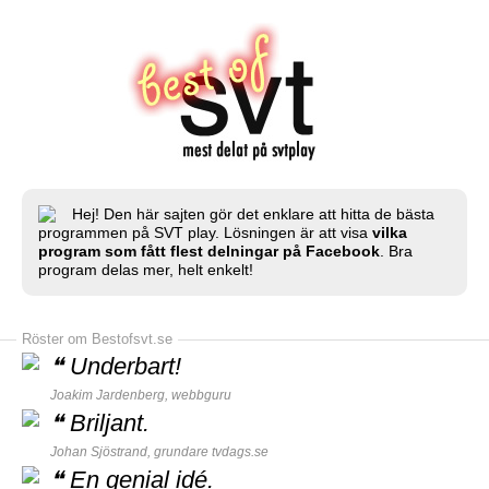
Hej! Den här sajten gör det enklare att hitta de bästa
programmen på SVT play. Lösningen är att visa
vilka
program som fått flest delningar på Facebook
. Bra
program delas mer, helt enkelt!
Röster om Bestofsvt.se
❝
Underbart!
Joakim Jardenberg,
webbguru
❝
Briljant.
Johan Sjöstrand, grundare
tvdags.se
❝
En genial idé.