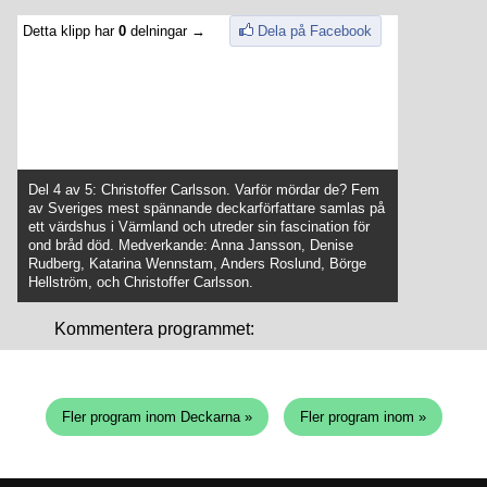
Detta klipp har
0
delningar →
Dela på Facebook
Del 4 av 5: Christoffer Carlsson. Varför mördar de? Fem
av Sveriges mest spännande deckarförfattare samlas på
ett värdshus i Värmland och utreder sin fascination för
ond bråd död. Medverkande: Anna Jansson, Denise
Rudberg, Katarina Wennstam, Anders Roslund, Börge
Hellström, och Christoffer Carlsson.
Kommentera programmet:
Fler program inom Deckarna »
Fler program inom »