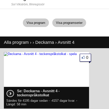
Sol Vikström,
filmregissör
Visa program
Visa programserier
Alla program
›
›
Deckarna
› Avsnitt 4
0
Se: Deckarna - Avsnitt 4 -
teckenspråkstolkat
Sändes för 4195 dagar sedan
•
-4157 dagar kvar.
•
Längd: 58 min