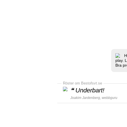
H
play. 
Bra pr
Röster om Bestofsvt.se
❝
Underbart!
Joakim Jardenberg,
webbguru