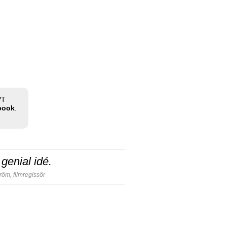
VT
ebook
.
genial idé.
tröm,
filmregissör