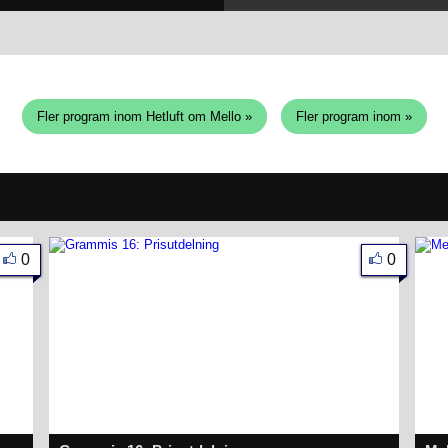
Fler program inom Hetluft om Mello »
Fler program inom »
0
0