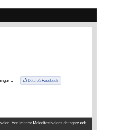
ningar →
Dela på Facebook
ivalen. Hon imiterar Melodifestivalens deltagare och