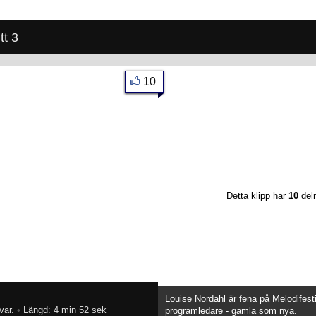
tt 3
10
Detta klipp har
10
del
Louise Nordahl är fena på Melodifest
var.
•
Längd: 4 min 52 sek
programledare - gamla som nya.