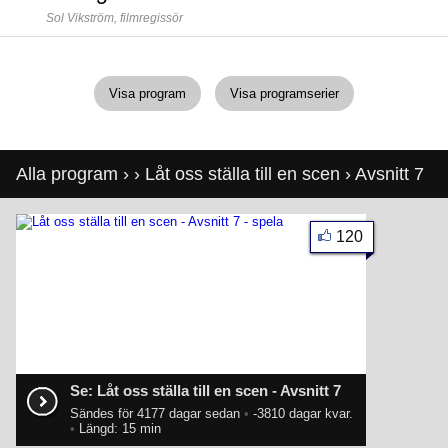
Sol Vikström,
filmregissör
Visa program
Visa programserier
Alla program
›
›
Låt oss ställa till en scen
› Avsnitt 7
120
Se: Låt oss ställa till en scen - Avsnitt 7
Sändes för 4177 dagar sedan
•
-3810 dagar kvar.
•
Längd: 15 min