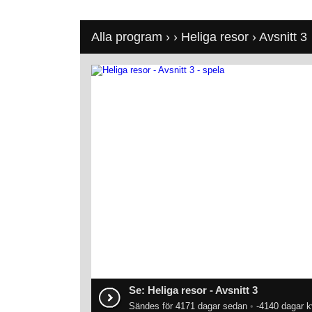
Alla program
›
›
Heliga resor
› Avsnitt 3
Se: Heliga resor - Avsnitt 3
Sändes för 4171 dagar sedan
•
-4140 dagar k