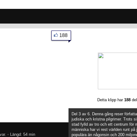
188
Detta klipp har
188
del
Del 3 av 6. Denna gång reser författ
judiska och kristna pilgrimer. Trots s
stad fylld av tro och ett centrum för
människa har vi rest världen runt på j
var.
•
Längd: 54 min
populära än någonsin och 200 miljone