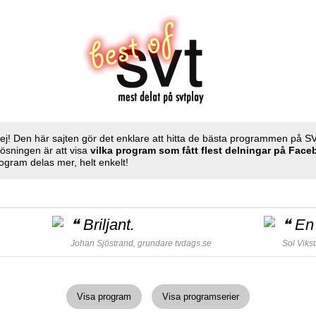
ej! Den här sajten gör det enklare att hitta de bästa programmen på S
Lösningen är att visa
vilka program som fått flest delningar på Fac
ogram delas mer, helt enkelt!
❝
Briljant.
❝
En 
Johan Sjöstrand, grundare
tvdags.se
Sol Viks
Visa program
Visa programserier