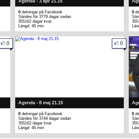
Agenda - 3 apr 21.15
Age
0
delningar på Facebook
0
de
Sändes för 3779 dagar sedan
Sän
355162 dagar kvar.
355
Längd: 45 min
Län
0
0
Agenda - 8 maj 21.15
Age
0
delningar på Facebook
0
de
Sändes för 3744 dagar sedan
Sän
355162 dagar kvar.
355
Längd: 45 min
Län