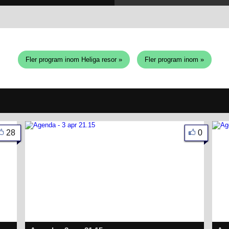
Fler program inom Heliga resor »
Fler program inom »
28
0