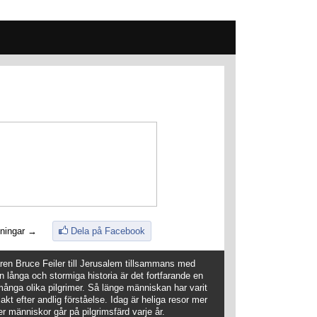
ningar →
Dela på Facebook
aren Bruce Feiler till Jerusalem tillsammans med
in långa och stormiga historia är det fortfarande en
 många olika pilgrimer. Så länge människan har varit
akt efter andlig förståelse. Idag är heliga resor mer
r människor går på pilgrimsfärd varje år.