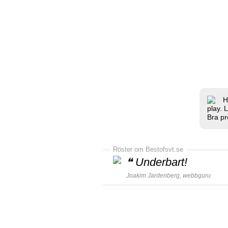
H
play. 
Bra pr
Röster om Bestofsvt.se
❝
Underbart!
Joakim Jardenberg,
webbguru