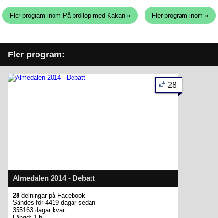
Fler program inom På bröllop med Kakan »
Fler program inom »
Fler program:
28
Almedalen 2014 - Debatt
28
delningar på Facebook
Sändes för 4419 dagar sedan
355163 dagar kvar.
Längd: 1 h