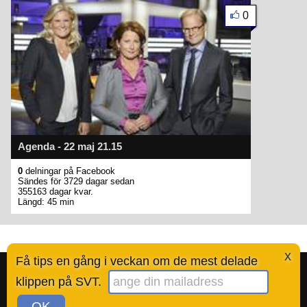
0
Agenda - 22 maj 21.15
0
delningar på Facebook
Sändes för 3729 dagar sedan
355163 dagar kvar.
Längd: 45 min
x
Få tips en gång i veckan om de mest delade
Bestofsvt.se är en tjänst skapad av Ted Valentin.
Läs mer här
.
klippen på SVT.