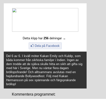
Detta klipp har
256
delningar →
Dela på Facebook
Del 6 av 6. I kväll möter Kakan Emily och Kuldip, som
båda kommer från sikhiska familjer i Indien. Ingen av
dem trodde att de själva skulle hitta en sikh att gifta sig
med här i Sverige. Men nu väntar flera dagars
bröllopsfirande! Och alltsammans avslutas med en
hejdundrande Bollywoodfest. Följ med Kakan
Hermansson på sex spännande och färgsprakande
bröllop!
Kommentera programmet: