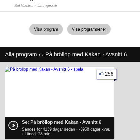
Sol Vikström,
filmregissör
Visa program
Visa programserier
Alla program
›
›
På bröllop med Kakan
› Avsnitt 6
256
Se: På bröllop med Kakan - Avsnitt 6
Sändes för 4139 dagar sedan
•
-3958 dagar kvar.
•
Längd: 28 min