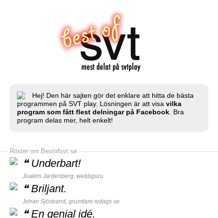
Hej! Den här sajten gör det enklare att hitta de bästa
programmen på SVT play. Lösningen är att visa
vilka
program som fått flest delningar på Facebook
. Bra
program delas mer, helt enkelt!
Röster om Bestofsvt.se
❝
Underbart!
Joakim Jardenberg,
webbguru
❝
Briljant.
Johan Sjöstrand, grundare
tvdags.se
❝
En genial idé.