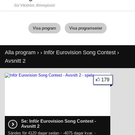
Sol Vikström,
filmregissör
Visa program
Visa programserier
Alla program
›
›
Inför Eurovision Song Contest
›
Avsnitt 2
179
Se: Inför Eurovision Song Contest -
Avsnitt 2
Sändes för 4120 dagar sedan
•
-4075 dagar kvar.
•