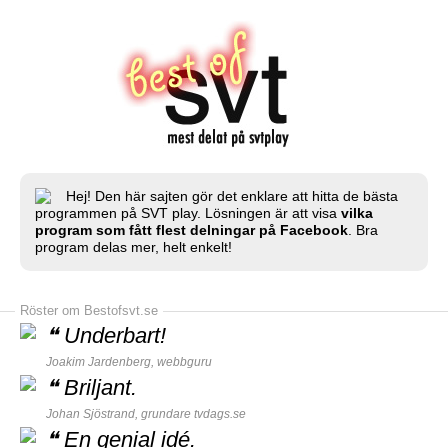
Hej! Den här sajten gör det enklare att hitta de bästa
programmen på SVT play. Lösningen är att visa
vilka
program som fått flest delningar på Facebook
. Bra
program delas mer, helt enkelt!
Röster om Bestofsvt.se
❝
Underbart!
Joakim Jardenberg,
webbguru
❝
Briljant.
Johan Sjöstrand, grundare
tvdags.se
❝
En genial idé.