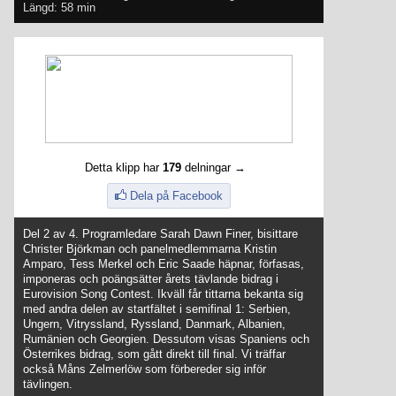
Längd: 58 min
Detta klipp har
179
delningar →
Dela på Facebook
Del 2 av 4. Programledare Sarah Dawn Finer, bisittare
Christer Björkman och panelmedlemmarna Kristin
Amparo, Tess Merkel och Eric Saade häpnar, förfasas,
imponeras och poängsätter årets tävlande bidrag i
Eurovision Song Contest. Ikväll får tittarna bekanta sig
med andra delen av startfältet i semifinal 1: Serbien,
Ungern, Vitryssland, Ryssland, Danmark, Albanien,
Rumänien och Georgien. Dessutom visas Spaniens och
Österrikes bidrag, som gått direkt till final. Vi träffar
också Måns Zelmerlöw som förbereder sig inför
tävlingen.