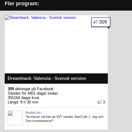
Fler program:
309
Dreamhack: Valencia - Svensk version
309
delningar på Facebook
Sändes för 4401 dagar sedan
355164 dagar kvar.
Längd: 8 h 30 min
3
MaddeLisk
:
"Ni missar väl inte att SVT sänder StarCraft :). Jag och
Tom kommenterar!"