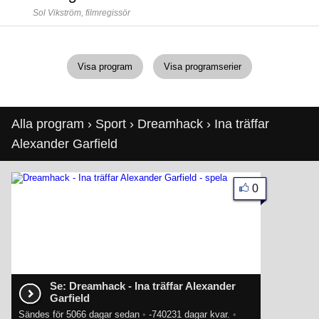
Sol Vikström,
filmregissör
Visa program
Visa programserier
Alla program
›
Sport
›
Dreamhack
› Ina träffar
Alexander Garfield
0
Se: Dreamhack - Ina träffar Alexander
Garfield
Sändes för 5066 dagar sedan
•
-740231 dagar kvar.
•