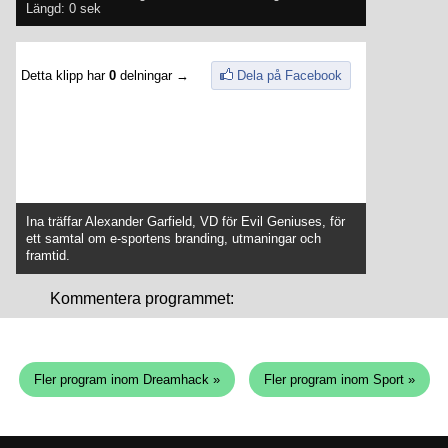
Längd: 0 sek
Detta klipp har
0
delningar →
Dela på Facebook
Ina träffar Alexander Garfield, VD för Evil Geniuses, för
ett samtal om e-sportens branding, utmaningar och
framtid.
Kommentera programmet:
Fler program inom Dreamhack »
Fler program inom Sport »