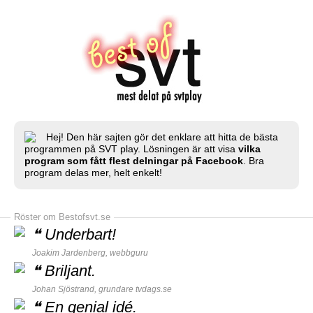
Hej! Den här sajten gör det enklare att hitta de bästa
programmen på SVT play. Lösningen är att visa
vilka
program som fått flest delningar på Facebook
. Bra
program delas mer, helt enkelt!
Röster om Bestofsvt.se
❝
Underbart!
Joakim Jardenberg,
webbguru
❝
Briljant.
Johan Sjöstrand, grundare
tvdags.se
❝
En genial idé.