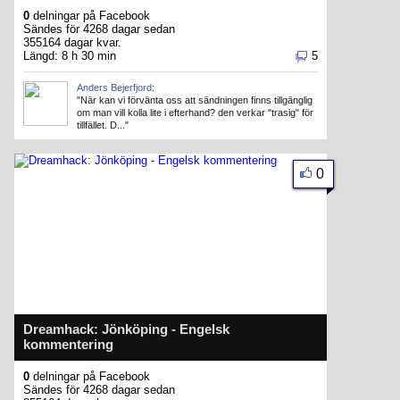
0
delningar på Facebook
Sändes för 4268 dagar sedan
355164 dagar kvar.
Längd: 8 h 30 min
5
Anders Bejerfjord
:
"När kan vi förvänta oss att sändningen finns tillgänglig
om man vill kolla lite i efterhand? den verkar "trasig" för
tillfället. D..."
0
Dreamhack: Jönköping - Engelsk
kommentering
0
delningar på Facebook
Sändes för 4268 dagar sedan