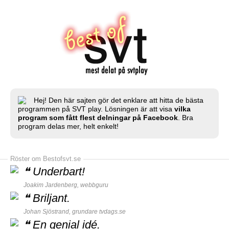
Hej! Den här sajten gör det enklare att hitta de bästa
programmen på SVT play. Lösningen är att visa
vilka
program som fått flest delningar på Facebook
. Bra
program delas mer, helt enkelt!
Röster om Bestofsvt.se
❝
Underbart!
Joakim Jardenberg,
webbguru
❝
Briljant.
Johan Sjöstrand, grundare
tvdags.se
❝
En genial idé.