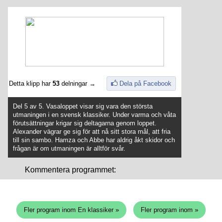
Detta klipp har
53
delningar →
Dela på Facebook
Del 5 av 5. Vasaloppet visar sig vara den största
utmaningen i en svensk klassiker. Under varma och våta
förutsättningar krigar sig deltagarna genom loppet.
Alexander vägrar ge sig för att nå sitt stora mål, att fria
till sin sambo. Hamza och Abbe har aldrig åkt skidor och
frågan är om utmaningen är alltför svår.
Kommentera programmet:
Fler program inom En klassiker »
Fler program inom »