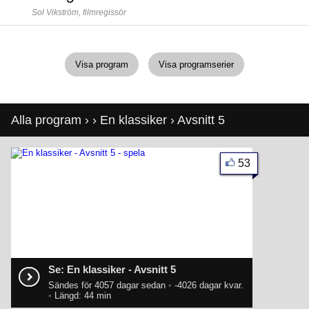
Sol Vikström,
filmregissör
Visa program
Visa programserier
Alla program
›
›
En klassiker
› Avsnitt 5
53
Se: En klassiker - Avsnitt 5
Sändes för 4057 dagar sedan
•
-4026 dagar kvar.
•
Längd: 44 min