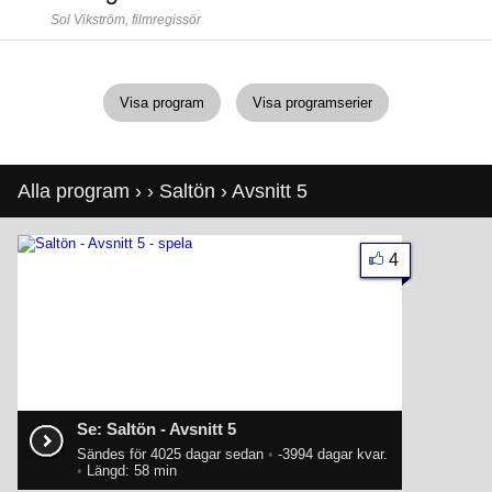
Sol Vikström,
filmregissör
Visa program
Visa programserier
Alla program
›
›
Saltön
› Avsnitt 5
4
Se: Saltön - Avsnitt 5
Sändes för 4025 dagar sedan
•
-3994 dagar kvar.
•
Längd: 58 min