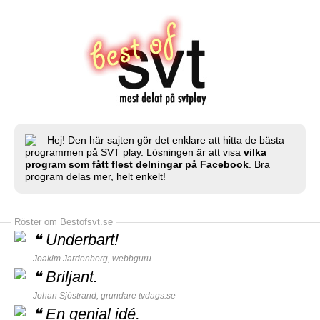
Hej! Den här sajten gör det enklare att hitta de bästa
programmen på SVT play. Lösningen är att visa
vilka
program som fått flest delningar på Facebook
. Bra
program delas mer, helt enkelt!
Röster om Bestofsvt.se
❝
Underbart!
Joakim Jardenberg,
webbguru
❝
Briljant.
Johan Sjöstrand, grundare
tvdags.se
❝
En genial idé.