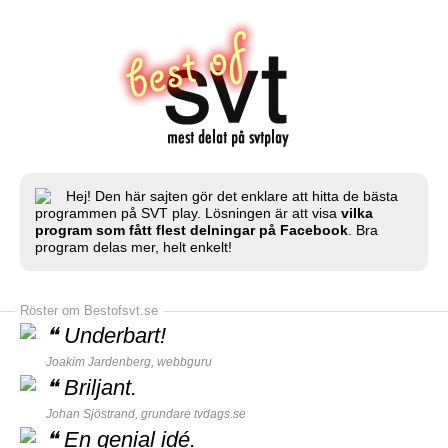
Hej! Den här sajten gör det enklare att hitta de bästa
programmen på SVT play. Lösningen är att visa
vilka
program som fått flest delningar på Facebook
. Bra
program delas mer, helt enkelt!
Röster om Bestofsvt.se
❝
Underbart!
Joakim Jardenberg,
webbguru
❝
Briljant.
Johan Sjöstrand, grundare
tvdags.se
❝
En genial idé.