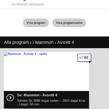
Sol Vikström,
filmregissör
Visa program
Visa programserier
Alla program
›
›
Mammon
› Avsnitt 4
88
Se: Mammon - Avsnitt 4
Sändes för 3988 dagar sedan
•
-3943 dagar kvar.
•
Längd: 58 min