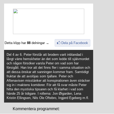
Detta klipp har
88
delningar →
Dela på Facebook
Del 4 av 6. Peter förstår att brodern varit inblandad i
långt värre hemskheter än det som ledde till självmordet
och någon försöker varsla Peter om vad som har
försigått. Han tror att det finns fler i samma situation och
att dessa önskar att sanningen kommer fram. Samtidigt
fruktar de att avslöjas som tjallare. Peter och
Aftenavisen misstänker att konspirationen även sträcker
sig in i maktens korridorer. För att få svar måste Peter
hitta den mystiska tipsaren och få klarhet i vad som
hände 25 år tidigare. I rollerna: Jon Øigarden, Lena
Kristin Ellingsen, Nils Ole Oftebro, Ingjerd Egeberg m.fl.
Kommentera programmet: