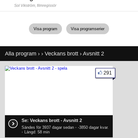
Sol Vikström,
filmregissör
Visa program
Visa programserier
Alla program
›
›
Veckans brott
› Avsnitt 2
291
Se: Veckans brott - Avsnitt 2
Sändes för 3937 dagar sedan
•
-3850 dagar kvar.
•
Längd: 58 min