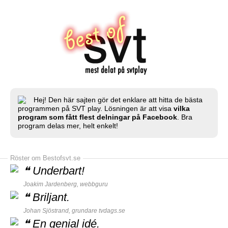
Hej! Den här sajten gör det enklare att hitta de bästa
programmen på SVT play. Lösningen är att visa
vilka
program som fått flest delningar på Facebook
. Bra
program delas mer, helt enkelt!
Röster om Bestofsvt.se
❝
Underbart!
Joakim Jardenberg,
webbguru
❝
Briljant.
Johan Sjöstrand, grundare
tvdags.se
❝
En genial idé.