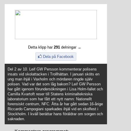
Detta klipp har
291
delningar →
Dela på Facebook
Del 2 av 10. Leif GW Persson kommenterar polisens
insats vid skolattacken i Trollhättan. I januari sköts en
ung man ihjäl i Vaxholm och mördaren ringde själv
polisen. Vad var det som låg bakom? Leif GW Persson
har gått igenom förundersökningen i Lisa Holm-fallet och
Camilla Kvartoft reser till Statens kriminaltekniska
laboratorium som har fått ett nytt namn: Nationellt
forensiskt centrum, NFC. Åtta år har gått sedan 16-årige
Riccardo Campogiani sparkades ihjäl vid en skolfest i
Stockholm. I kväll berättar hans föräldrar om sorgen och
saknaden.