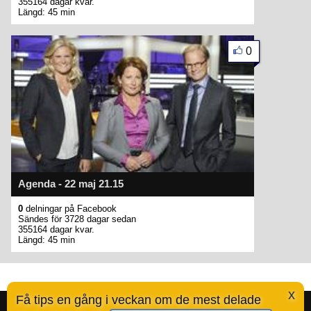
355164 dagar kvar.
Längd: 45 min
0
Agenda - 22 maj 21.15
0
delningar på Facebook
Sändes för 3728 dagar sedan
355164 dagar kvar.
Längd: 45 min
x
Få tips en gång i veckan om de mest delade
Bestofsvt.se är en tjänst skapad av Ted Valentin.
Läs mer här
.