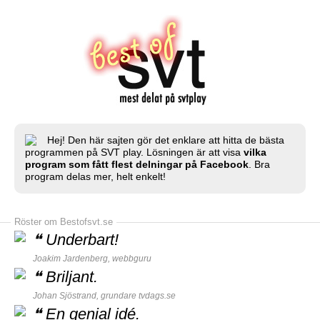
Hej! Den här sajten gör det enklare att hitta de bästa
programmen på SVT play. Lösningen är att visa
vilka
program som fått flest delningar på Facebook
. Bra
program delas mer, helt enkelt!
Röster om Bestofsvt.se
❝
Underbart!
Joakim Jardenberg,
webbguru
❝
Briljant.
Johan Sjöstrand, grundare
tvdags.se
❝
En genial idé.