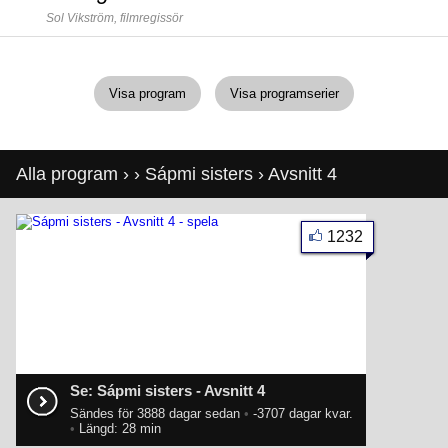
Sol Vikström,
filmregissör
Visa program
Visa programserier
Alla program
›
›
Sápmi sisters
› Avsnitt 4
1232
Se: Sápmi sisters - Avsnitt 4
Sändes för 3888 dagar sedan
•
-3707 dagar kvar.
•
Längd: 28 min