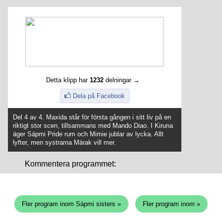
Detta klipp har
1232
delningar →
Dela på Facebook
Del 4 av 4. Maxida står för första gången i sitt liv på en
riktigt stor scen, tillsammans med Mando Diao. I Kiruna
äger Sápmi Pride rum och Mimie jublar av lycka. Allt
lyfter, men systrarna Märak vill mer.
Kommentera programmet:
Fler program inom Sápmi sisters »
Fler program inom »