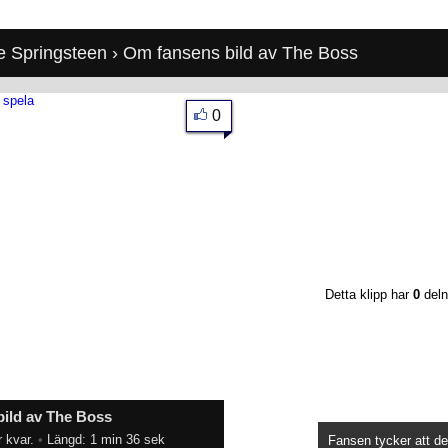
e Springsteen
› Om fansens bild av The Boss
0
Detta klipp har
0
deln
bild av The Boss
 kvar.
•
Längd: 1 min 36 sek
Fansen tycker att de