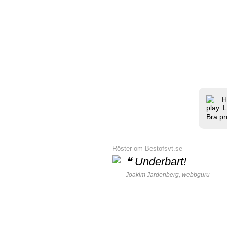
H
play. 
Bra pr
Röster om Bestofsvt.se
❝
Underbart!
Joakim Jardenberg,
webbguru