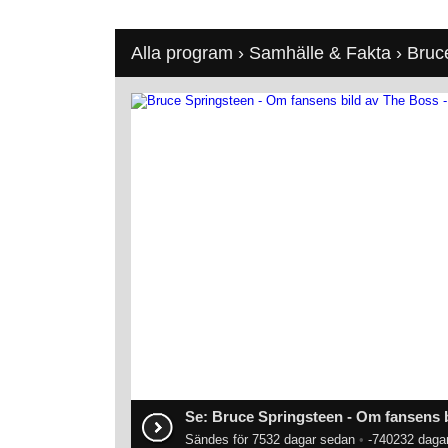
Alla program
›
Samhälle & Fakta
›
Bruc
Se: Bruce Springsteen - Om fansens 
Sändes för 7532 dagar sedan
•
-740232 dagar