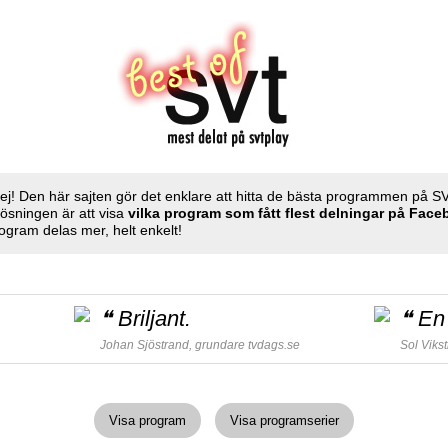
ej! Den här sajten gör det enklare att hitta de bästa programmen på S
Lösningen är att visa
vilka program som fått flest delningar på Fac
ogram delas mer, helt enkelt!
❝
Briljant.
❝
En 
Johan Sjöstrand, grundare
tvdags.se
Sol Viks
Visa program
Visa programserier