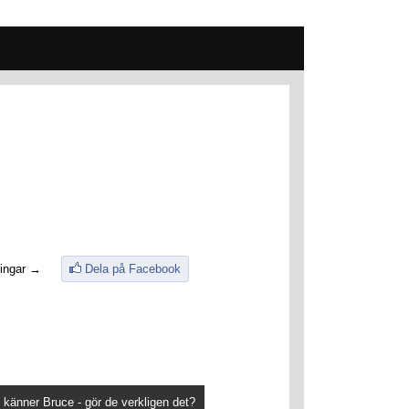
ingar →
Dela på Facebook
 känner Bruce - gör de verkligen det?