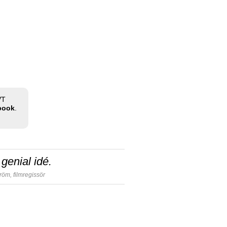
VT
ebook
.
genial idé.
tröm,
filmregissör