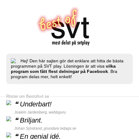
Hej! Den här sajten gör det enklare att hitta de bästa
programmen på SVT play. Lösningen är att visa
vilka
program som fått flest delningar på Facebook
. Bra
program delas mer, helt enkelt!
Röster om Bestofsvt.se
❝
Underbart!
Joakim Jardenberg,
webbguru
❝
Briljant.
Johan Sjöstrand, grundare
tvdags.se
❝
En genial idé.