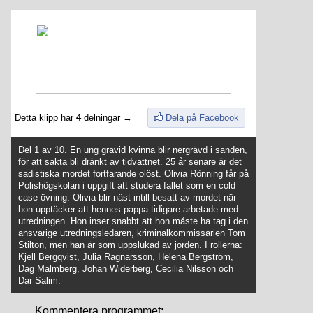
Detta klipp har
4
delningar →
Dela på Facebook
Del 1 av 10. En ung gravid kvinna blir nergrävd i sanden,
för att sakta bli dränkt av tidvattnet. 25 år senare är det
sadistiska mordet fortfarande olöst. Olivia Rönning får på
Polishögskolan i uppgift att studera fallet som en cold
case-övning. Olivia blir näst intill besatt av mordet när
hon upptäcker att hennes pappa tidigare arbetade med
utredningen. Hon inser snabbt att hon måste ha tag i den
ansvarige utredningsledaren, kriminalkommissarien Tom
Stilton, men han är som uppslukad av jorden. I rollerna:
Kjell Bergqvist, Julia Ragnarsson, Helena Bergström,
Dag Malmberg, Johan Widerberg, Cecilia Nilsson och
Dar Salim.
Kommentera programmet: