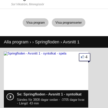
Sol Vikström,
filmregissör
Visa program
Visa programserier
Alla program
›
›
Springfloden
› Avsnitt 1
4
Se: Springfloden - Avsnitt 1 - syntolkat
Sändes för 3808 dagar sedan
•
-3705 dagar kvar.
•
Längd: 43 min