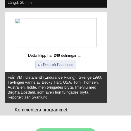
Längd: 20 min
Detta klipp har
240
delningar →
Dela på Facebook
Från VM i distansritt (Endurance Riding) i Sverige 1990.
Tävlingen vanns av Becky Hart, USA. Tom Thomsen,
Australien, ledde, men tvingades bryta. Intervju med
Birgitta Ljosdahl, som även hon tvingades bryta.
Reporter: Jan Svanlund.
Kommentera programmet: