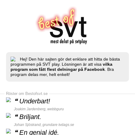
Hej! Den här sajten gör det enklare att hitta de bästa
programmen på SVT play. Lösningen är att visa
vilka
program som fått flest delningar på Facebook
. Bra
program delas mer, helt enkelt!
Röster om Bestofsvt.se
❝
Underbart!
Joakim Jardenberg,
webbguru
❝
Briljant.
Johan Sjöstrand, grundare
tvdags.se
❝
En genial idé.