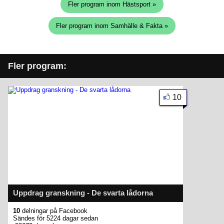
Fler program inom Hästsport »
Fler program inom Samhälle & Fakta »
Fler program:
10
Uppdrag granskning - De svarta lådorna
10
delningar på Facebook
Sändes för 5224 dagar sedan