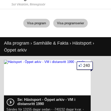
Sol Vikström,
filmregissör
Visa program
Visa programserier
Alla program
›
Samhälle & Fakta
›
Hästsport
›
Öppet arkiv
240
Se: Hästsport - Öppet arkiv - VM i
distansritt 1990
Sändes för 13155 dagar sedan
•
-740232 dagar kvar.
•