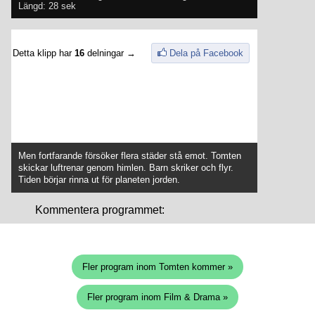
Längd: 28 sek
Detta klipp har
16
delningar →
Dela på Facebook
Men fortfarande försöker flera städer stå emot. Tomten
skickar luftrenar genom himlen. Barn skriker och flyr.
Tiden börjar rinna ut för planeten jorden.
Kommentera programmet:
Fler program inom Tomten kommer »
Fler program inom Film & Drama »