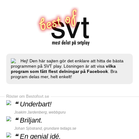
Hej! Den här sajten gör det enklare att hitta de bästa
programmen på SVT play. Lösningen är att visa
vilka
program som fått flest delningar på Facebook
. Bra
program delas mer, helt enkelt!
Röster om Bestofsvt.se
❝
Underbart!
Joakim Jardenberg,
webbguru
❝
Briljant.
Johan Sjöstrand, grundare
tvdags.se
❝
En genial idé.