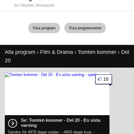
Sol Vikström,
filmregissör
Visa program
Visa programserier
Alla program
›
Film & Drama
›
Tomten kommer
› Del
20
16
Se: Tomten kommer - Del 20 - En sista
varning
Sändes för 4978 dagar sedan
•
-4943 dagar kvar.
•