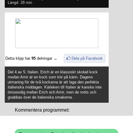
Längd: 28 min
Detta klipp har
95
delningar →
Dela på Facebook
Del 4 av 5: Italien. Erich är en klassiskt skolad kock
medan Amir är en kock som kör på känn. Dagens
utmaning för de två kockarna är att laga den perfekta
italienska middagen. Kärleken till Italien är kanske inte
ömsesidig mellan Erich och Amir, men de möts och
gnabbas över de italienska smakerna.
Kommentera programmet: