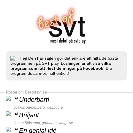
Hej! Den här sajten gör det enklare att hitta de bästa
programmen på SVT play. Lösningen är att visa
vilka
program som fått flest delningar på Facebook
. Bra
program delas mer, helt enkelt!
Röster om Bestofsvt.se
❝
Underbart!
Joakim Jardenberg,
webbguru
❝
Briljant.
Johan Sjöstrand, grundare
tvdags.se
❝
En genial idé.