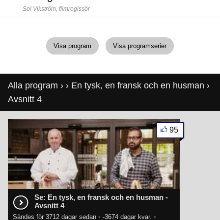
Sol Vikström,
filmregissör
Visa program
Visa programserier
Alla program
›
›
En tysk, en fransk och en husman
›
Avsnitt 4
95
Se: En tysk, en fransk och en husman -
Avsnitt 4
Sändes för 3712 dagar sedan
•
-3674 dagar kvar.
•