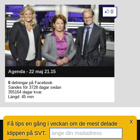
0
Agenda - 22 maj 21.15
0
delningar på Facebook
Sändes för 3728 dagar sedan
355164 dagar kvar.
Längd: 45 min
x
Få tips en gång i veckan om de mest delade
Bestofsvt.se är en tjänst skapad av Ted Valentin.
Läs mer här
.
klippen på SVT.