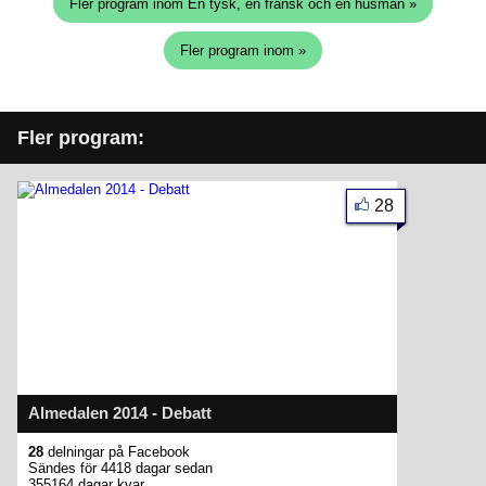
Fler program inom En tysk, en fransk och en husman »
Fler program inom »
Fler program:
28
Almedalen 2014 - Debatt
28
delningar på Facebook
Sändes för 4418 dagar sedan
355164 dagar kvar.