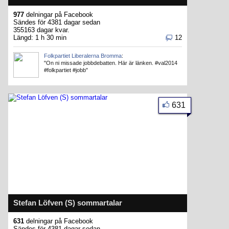
977
delningar på Facebook
Sändes för 4381 dagar sedan
355163 dagar kvar.
Längd: 1 h 30 min
12
Folkpartiet Liberalerna Bromma
:
"On ni missade jobbdebatten. Här är länken. #val2014
#folkpartiet #jobb"
631
Stefan Löfven (S) sommartalar
631
delningar på Facebook
Sändes för 4381 dagar sedan