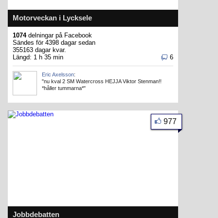
Motorveckan i Lycksele
1074
delningar på Facebook
Sändes för 4398 dagar sedan
355163 dagar kvar.
Längd: 1 h 35 min
6
Eric Axelsson
:
"nu kval 2 SM Watercross HEJJA Viktor Stenman!!
*håller tummarna*"
977
Jobbdebatten