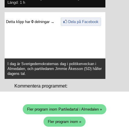
Längd: 1 h
Detta klipp har
0
delningar →
Dela på Facebook
I dag är Sverigedemokraternas dag i politikerveckan i
Almedalen, och partiledaren Jimmie Åkesson (SD) håller
dagens tal.
Kommentera programmet:
Fler program inom Partiledartal i Almedalen »
Fler program inom »