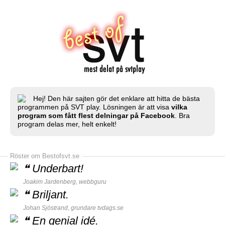
Hej! Den här sajten gör det enklare att hitta de bästa
programmen på SVT play. Lösningen är att visa
vilka
program som fått flest delningar på Facebook
. Bra
program delas mer, helt enkelt!
Röster om Bestofsvt.se
❝
Underbart!
Joakim Jardenberg,
webbguru
❝
Briljant.
Johan Sjöstrand, grundare
tvdags.se
❝
En genial idé.