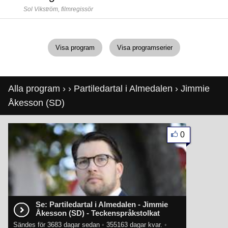
Sol Vikström,
filmregissör
Visa program
Visa programserier
Alla program
›
›
Partiledartal i Almedalen
› Jimmie
Åkesson (SD)
0
Se: Partiledartal i Almedalen - Jimmie
Åkesson (SD) - Teckenspråkstolkat
Sändes för 3683 dagar sedan
•
355163 dagar kvar.
•