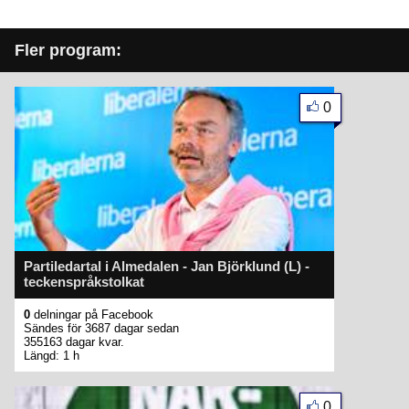
Fler program:
0
Partiledartal i Almedalen - Jan Björklund (L) -
teckenspråkstolkat
0
delningar på Facebook
Sändes för 3687 dagar sedan
355163 dagar kvar.
Längd: 1 h
0