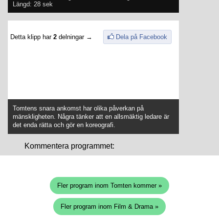
Längd: 28 sek
Detta klipp har
2
delningar →
Dela på Facebook
Tomtens snara ankomst har olika påverkan på
mänskligheten. Några tänker att en allsmäktig ledare är
det enda rätta och gör en koreografi.
Kommentera programmet:
Fler program inom Tomten kommer »
Fler program inom Film & Drama »