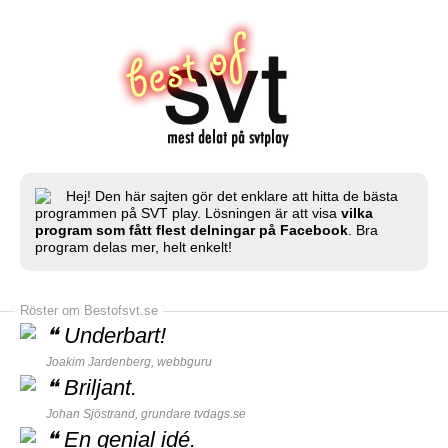
Hej! Den här sajten gör det enklare att hitta de bästa
programmen på SVT play. Lösningen är att visa
vilka
program som fått flest delningar på Facebook
. Bra
program delas mer, helt enkelt!
Röster om Bestofsvt.se
❝
Underbart!
Joakim Jardenberg,
webbguru
❝
Briljant.
Johan Sjöstrand, grundare
tvdags.se
❝
En genial idé.