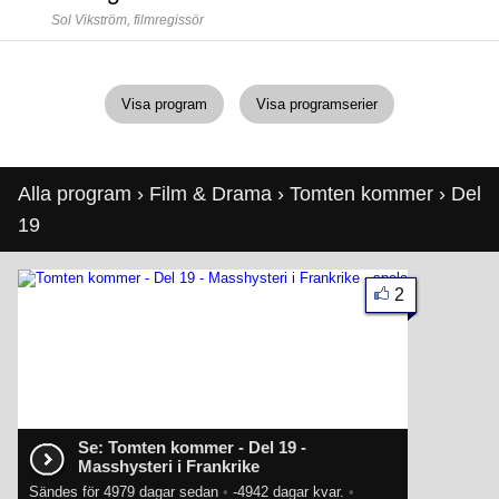
Sol Vikström,
filmregissör
Visa program
Visa programserier
Alla program
›
Film & Drama
›
Tomten kommer
› Del
19
2
Se: Tomten kommer - Del 19 -
Masshysteri i Frankrike
Sändes för 4979 dagar sedan
•
-4942 dagar kvar.
•