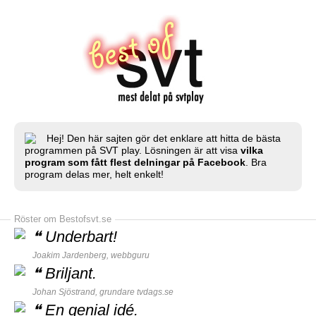
Hej! Den här sajten gör det enklare att hitta de bästa
programmen på SVT play. Lösningen är att visa
vilka
program som fått flest delningar på Facebook
. Bra
program delas mer, helt enkelt!
Röster om Bestofsvt.se
❝
Underbart!
Joakim Jardenberg,
webbguru
❝
Briljant.
Johan Sjöstrand, grundare
tvdags.se
❝
En genial idé.