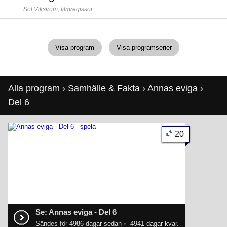
Sol Vikström,
filmregissör
Visa program
Visa programserier
Alla program
›
Samhälle & Fakta
›
Annas eviga
›
Del 6
20
Se: Annas eviga - Del 6
Sändes för 4986 dagar sedan
•
-4941 dagar kvar.