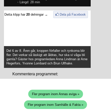
•
Längd: 28 min
Detta klipp har
20
delningar →
Dela på Facebook
Del 6 av 8. Åren går, kroppen förfaller och rynkorna blir
fler. Det verkar så läskigt att åldras, hur ska vi våga bli
gamla? Gäster hos programledare Anna Lindman är Arne
Hegerfors, Yvonne Lombard och Brun Ulfhake.
Kommentera programmet:
Fler program inom Annas eviga »
Fler program inom Samhälle & Fakta »