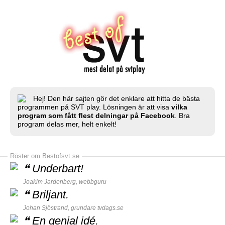
Hej! Den här sajten gör det enklare att hitta de bästa
programmen på SVT play. Lösningen är att visa
vilka
program som fått flest delningar på Facebook
. Bra
program delas mer, helt enkelt!
Röster om Bestofsvt.se
❝
Underbart!
Joakim Jardenberg,
webbguru
❝
Briljant.
Johan Sjöstrand, grundare
tvdags.se
❝
En genial idé.