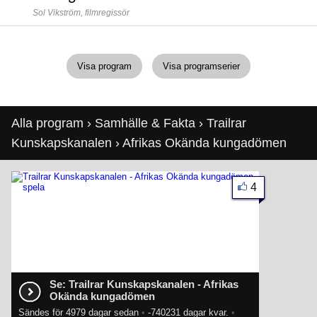
Sol Vikström,
filmregissör
Visa program
Visa programserier
Alla program
›
Samhälle & Fakta
›
Trailrar
Kunskapskanalen
› Afrikas Okända kungadömen
4
Se: Trailrar Kunskapskanalen - Afrikas
Okända kungadömen
Sändes för 4979 dagar sedan
•
-740231 dagar kvar.
•