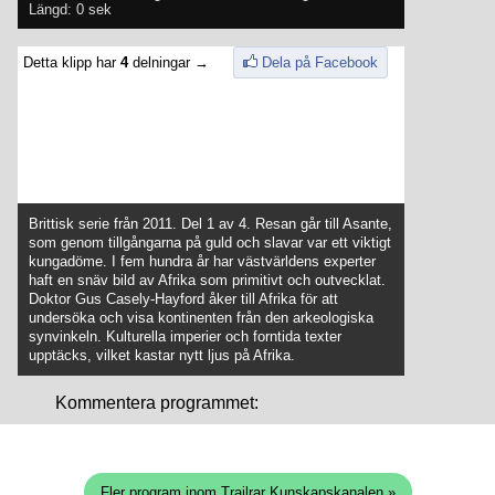
Längd: 0 sek
Detta klipp har
4
delningar →
Dela på Facebook
Brittisk serie från 2011. Del 1 av 4. Resan går till Asante,
som genom tillgångarna på guld och slavar var ett viktigt
kungadöme. I fem hundra år har västvärldens experter
haft en snäv bild av Afrika som primitivt och outvecklat.
Doktor Gus Casely-Hayford åker till Afrika för att
undersöka och visa kontinenten från den arkeologiska
synvinkeln. Kulturella imperier och forntida texter
upptäcks, vilket kastar nytt ljus på Afrika.
Kommentera programmet:
Fler program inom Trailrar Kunskapskanalen »