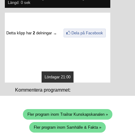
Längd: 0 sek
Detta klipp har
2
delningar →
Dela på Facebook
Lördagar 21:00
Kommentera programmet:
Fler program inom Trailrar Kunskapskanalen »
Fler program inom Samhälle & Fakta »