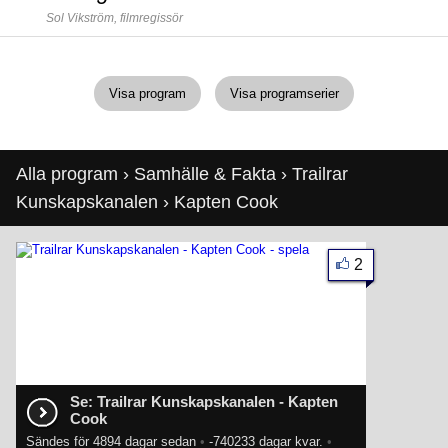
Sol Vikström,
filmregissör
Visa program
Visa programserier
Alla program
›
Samhälle & Fakta
›
Trailrar
Kunskapskanalen
› Kapten Cook
2
Se: Trailrar Kunskapskanalen - Kapten
Cook
Sändes för 4894 dagar sedan
•
-740233 dagar kvar.
•