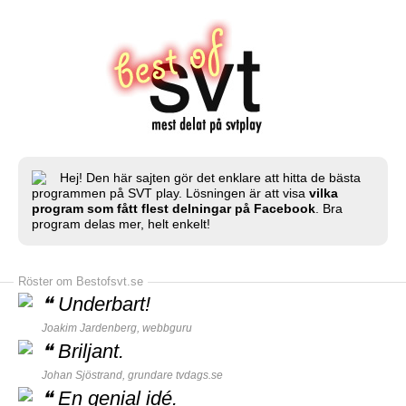
Hej! Den här sajten gör det enklare att hitta de bästa
programmen på SVT play. Lösningen är att visa
vilka
program som fått flest delningar på Facebook
. Bra
program delas mer, helt enkelt!
Röster om Bestofsvt.se
❝
Underbart!
Joakim Jardenberg,
webbguru
❝
Briljant.
Johan Sjöstrand, grundare
tvdags.se
❝
En genial idé.