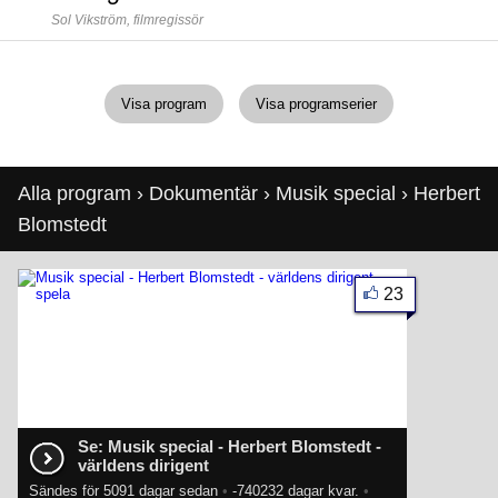
Sol Vikström,
filmregissör
Visa program
Visa programserier
Alla program
›
Dokumentär
›
Musik special
› Herbert
Blomstedt
23
Se: Musik special - Herbert Blomstedt -
världens dirigent
Sändes för 5091 dagar sedan
•
-740232 dagar kvar.
•