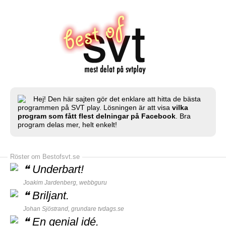
Hej! Den här sajten gör det enklare att hitta de bästa
programmen på SVT play. Lösningen är att visa
vilka
program som fått flest delningar på Facebook
. Bra
program delas mer, helt enkelt!
Röster om Bestofsvt.se
❝
Underbart!
Joakim Jardenberg,
webbguru
❝
Briljant.
Johan Sjöstrand, grundare
tvdags.se
❝
En genial idé.