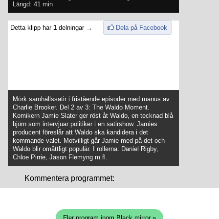
Längd: 41 min
Detta klipp har
1
delningar →
Dela på Facebook
Mörk samhällssatir i fristående episoder med manus av
Charlie Brooker. Del 2 av 3: The Waldo Moment.
Komikern Jamie Slater ger röst åt Waldo, en tecknad blå
björn som intervjuar politiker i en satirshow. Jamies
producent föreslår att Waldo ska kandidera i det
kommande valet. Motvilligt går Jamie med på det och
Waldo blir omåttligt populär. I rollerna: Daniel Rigby,
Chloe Pirrie, Jason Flemyng m.fl.
Kommentera programmet:
Fler program inom Black mirror »