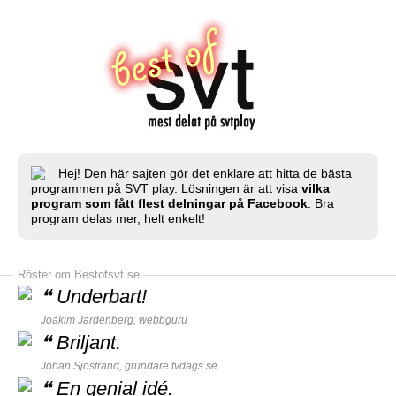
Hej! Den här sajten gör det enklare att hitta de bästa
programmen på SVT play. Lösningen är att visa
vilka
program som fått flest delningar på Facebook
. Bra
program delas mer, helt enkelt!
Röster om Bestofsvt.se
❝
Underbart!
Joakim Jardenberg,
webbguru
❝
Briljant.
Johan Sjöstrand, grundare
tvdags.se
❝
En genial idé.