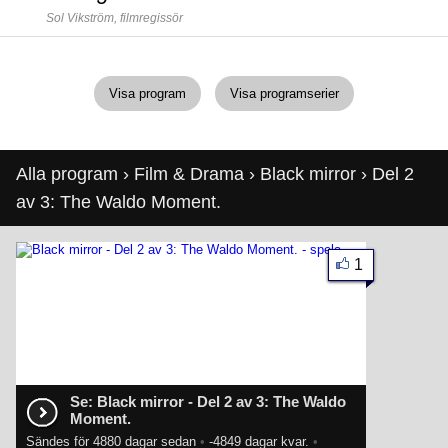
Sol Vikström,
filmregissör
Visa program
Visa programserier
Alla program
›
Film & Drama
›
Black mirror
› Del 2
av 3: The Waldo Moment.
1
Se: Black mirror - Del 2 av 3: The Waldo
Moment.
Sändes för 4880 dagar sedan
•
-4849 dagar kvar.
•