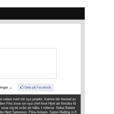
ningar →
Dela på Facebook
te vidare med sitt nya projekt. Katrine blir frestad av
en Friis lovar sin nya chef Axel Hjort att försöka få
visar sig bli svårt att hålla. I rollerna: Sidse Babett
te Hjort Sørensen, Pilou Asbæk, Søren Malling m.fl.