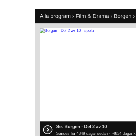
Alla program
›
Film & Drama
›
Borgen
›
Se: Borgen - Del 2 av 10
Sändes för 4849 dagar sedan
•
-4834 dagar k