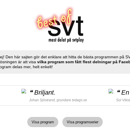
ej! Den här sajten gör det enklare att hitta de bästa programmen på S
Lösningen är att visa
vilka program som fått flest delningar på Fac
ogram delas mer, helt enkelt!
❝
Briljant.
❝
En 
Johan Sjöstrand, grundare
tvdags.se
Sol Viks
Visa program
Visa programserier