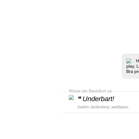
H
play. 
Bra pr
Röster om Bestofsvt.se
❝
Underbart!
Joakim Jardenberg,
webbguru