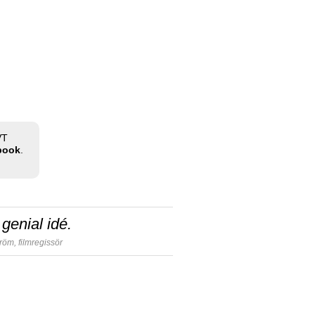
VT
ebook
.
genial idé.
tröm,
filmregissör