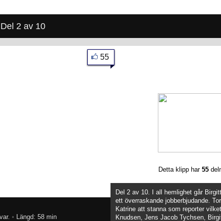
 Del 2 av 10
55
Detta klipp har
55
del
Del 2 av 10. I all hemlighet går Birgit
ett överraskande jobberbjudande. Torb
Katrine att stanna som reporter vilket 
var.
•
Längd: 58 min
Knudsen, Jens Jacob Tychsen, Birgit