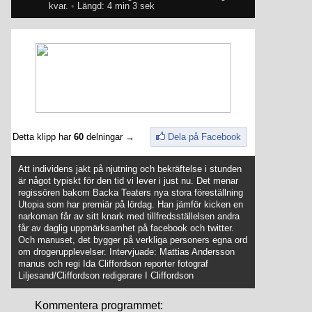
kvar.
•
Längd: 4 min 3 sek
Detta klipp har
60
delningar →
Dela på Facebook
Att individens jakt på njutning och bekräftelse i stunden
är något typiskt för den tid vi lever i just nu. Det menar
regissören bakom Backa Teaters nya stora föreställning
Utopia som har premiär på lördag. Han jämför kicken en
narkoman får av sitt knark med tillfredsställelsen andra
får av daglig uppmärksamhet på facebook och twitter.
Och manuset, det bygger på verkliga personers egna ord
om drogerupplevelser. Intervjuade: Mattias Andersson
manus och regi Ida Cliffordson reporter fotograf
Liljesand/Cliffordson redigerare I Cliffordson
Kommentera programmet: