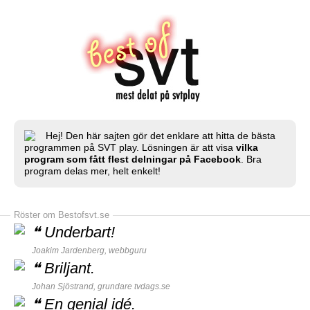
Hej! Den här sajten gör det enklare att hitta de bästa
programmen på SVT play. Lösningen är att visa
vilka
program som fått flest delningar på Facebook
. Bra
program delas mer, helt enkelt!
Röster om Bestofsvt.se
❝
Underbart!
Joakim Jardenberg,
webbguru
❝
Briljant.
Johan Sjöstrand, grundare
tvdags.se
❝
En genial idé.