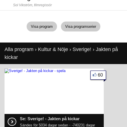
Sol Vikström,
filmregissör
Visa program
Visa programserier
Alla program
›
Kultur & Nöje
›
Sverige!
› Jakten på
kickar
60
Se: Sverige! - Jakten på kickar
Sändes för 5034 dagar sedan
•
-740231 dagar