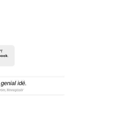
VT
ebook
.
genial idé.
tröm,
filmregissör