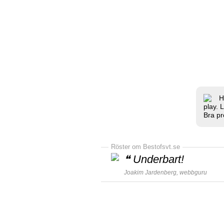
H
play. 
Bra pr
Röster om Bestofsvt.se
❝
Underbart!
Joakim Jardenberg,
webbguru