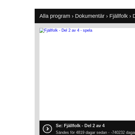
Alla program
›
Dokumentär
›
Fjällfolk
› 
Se: Fjällfolk - Del 2 av 4
Sändes för 4819 dagar sedan
•
-740232 dagar