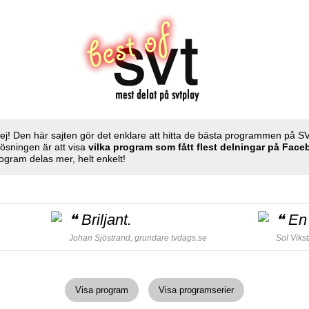
ej! Den här sajten gör det enklare att hitta de bästa programmen på S
Lösningen är att visa
vilka program som fått flest delningar på Fac
ogram delas mer, helt enkelt!
❝
Briljant.
❝
En 
Johan Sjöstrand, grundare
tvdags.se
Sol Viks
Visa program
Visa programserier