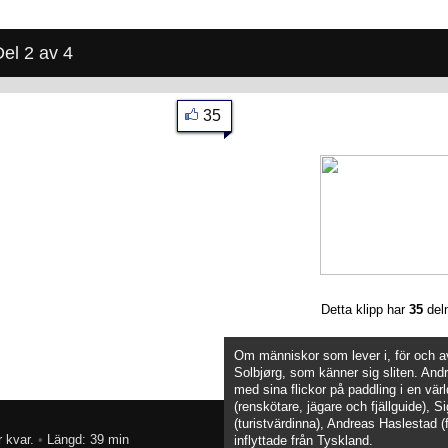
Del 2 av 4
35
Detta klipp har
35
del
Om människor som lever i, för och av 
Solbjørg, som känner sig sliten. And
med sina flickor på paddling i en vä
(renskötare, jägare och fjällguide), 
(turistvärdinna), Andreas Haslestad (
 kvar.
•
Längd: 39 min
inflyttade från Tyskland.