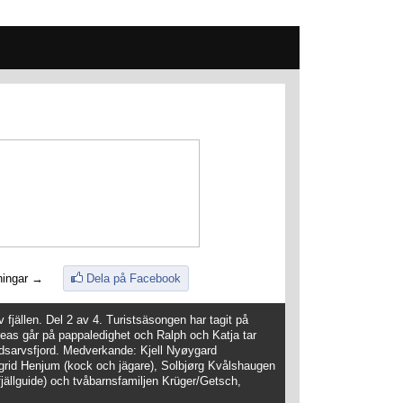
ningar →
Dela på Facebook
fjällen. Del 2 av 4. Turistsäsongen har tagit på
reas går på pappaledighet och Ralph och Katja tar
rldsarvsfjord. Medverkande: Kjell Nyøygard
Sigrid Henjum (kock och jägare), Solbjørg Kvålshaugen
fjällguide) och tvåbarnsfamiljen Krüger/Getsch,