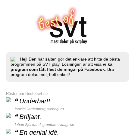
Hej! Den här sajten gör det enklare att hitta de bästa
programmen på SVT play. Lösningen är att visa
vilka
program som fått flest delningar på Facebook
. Bra
program delas mer, helt enkelt!
Röster om Bestofsvt.se
❝
Underbart!
Joakim Jardenberg,
webbguru
❝
Briljant.
Johan Sjöstrand, grundare
tvdags.se
❝
En genial idé.