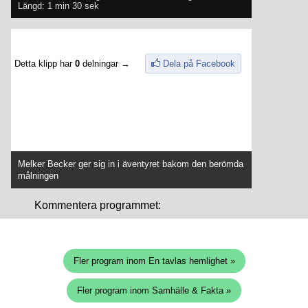
Längd: 1 min 30 sek
Detta klipp har
0
delningar →
Dela på Facebook
Melker Becker ger sig in i äventyret bakom den berömda
målningen
Kommentera programmet:
Fler program inom En tavlas hemlighet »
Fler program inom Samhälle & Fakta »