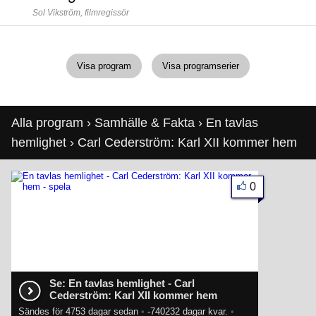
Sol Vikström,
filmregissör
Visa program
Visa programserier
Alla program
›
Samhälle & Fakta
›
En tavlas
hemlighet
› Carl Cederström: Karl XII kommer hem
0
Se: En tavlas hemlighet - Carl
Cederström: Karl XII kommer hem
Sändes för 4753 dagar sedan
•
-740232 dagar kvar.
•