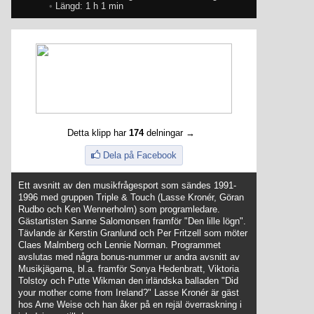
•
Längd: 1 h 1 min
Detta klipp har
174
delningar →
Dela på Facebook
Ett avsnitt av den musikfrågesport som sändes 1991-
1996 med gruppen Triple & Touch (Lasse Kronér, Göran
Rudbo och Ken Wennerholm) som programledare.
Gästartisten Sanne Salomonsen framför "Den lille lögn".
Tävlande är Kerstin Granlund och Per Fritzell som möter
Claes Malmberg och Lennie Norman. Programmet
avslutas med några bonus-nummer ur andra avsnitt av
Musikjägarna, bl.a. framför Sonya Hedenbratt, Viktoria
Tolstoy och Putte Wikman den irländska balladen "Did
your mother come from Ireland?" Lasse Kronér är gäst
hos Arne Weise och han åker på en rejäl överraskning i