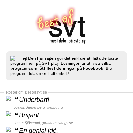
Hej! Den här sajten gör det enklare att hitta de bästa
programmen på SVT play. Lösningen är att visa
vilka
program som fått flest delningar på Facebook
. Bra
program delas mer, helt enkelt!
Röster om Bestofsvt.se
❝
Underbart!
Joakim Jardenberg,
webbguru
❝
Briljant.
Johan Sjöstrand, grundare
tvdags.se
❝
En genial idé.