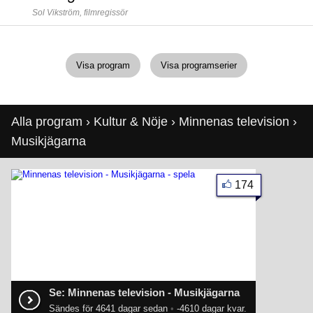
Sol Vikström,
filmregissör
Visa program
Visa programserier
Alla program
›
Kultur & Nöje
›
Minnenas television
›
Musikjägarna
174
Se: Minnenas television - Musikjägarna
Sändes för 4641 dagar sedan
•
-4610 dagar kvar.