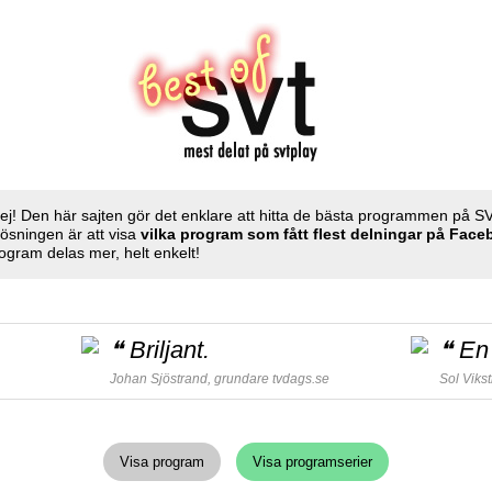
ej! Den här sajten gör det enklare att hitta de bästa programmen på S
Lösningen är att visa
vilka program som fått flest delningar på Fac
ogram delas mer, helt enkelt!
❝
Briljant.
❝
En 
Johan Sjöstrand, grundare
tvdags.se
Sol Viks
Visa program
Visa programserier