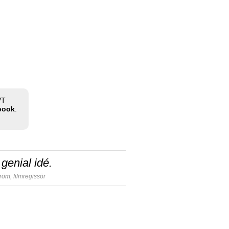
VT
ebook
.
genial idé.
tröm,
filmregissör