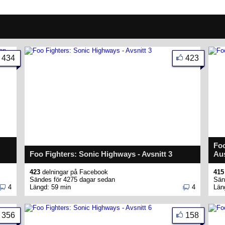
434
423
Foo
Foo Fighters: Sonic Highways - Avsnitt 3
Aus
423
delningar på Facebook
415
Sändes för 4275 dagar sedan
Sän
4
Längd: 59 min
4
Län
356
158