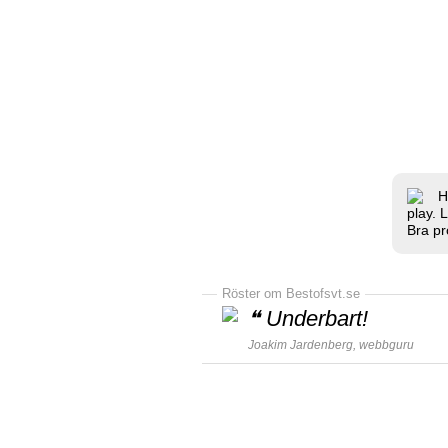
H
play. 
Bra pr
Röster om Bestofsvt.se
❝
Underbart!
Joakim Jardenberg,
webbguru