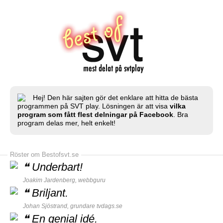
Hej! Den här sajten gör det enklare att hitta de bästa
programmen på SVT play. Lösningen är att visa
vilka
program som fått flest delningar på Facebook
. Bra
program delas mer, helt enkelt!
Röster om Bestofsvt.se
❝
Underbart!
Joakim Jardenberg,
webbguru
❝
Briljant.
Johan Sjöstrand, grundare
tvdags.se
❝
En genial idé.