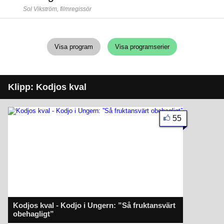
Sol Vikström,
filmregissör
Visa program
Visa programserier
Klipp: Kodjos kval
55
Kodjos kval - Kodjo i Ungern: ”Så fruktansvärt
obehagligt”