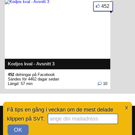
452
Kodjos kval - Avsnitt 3
452
delningar på Facebook
Sändes för 4462 dagar sedan
Längd: 57 min
10
x
Få tips en gång i veckan om de mest delade
Bestofsvt.se är en tjänst skapad av Ted Valentin.
Läs mer här
.
klippen på SVT.