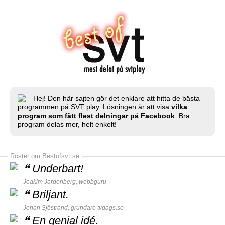
Hej! Den här sajten gör det enklare att hitta de bästa
programmen på SVT play. Lösningen är att visa
vilka
program som fått flest delningar på Facebook
. Bra
program delas mer, helt enkelt!
Röster om Bestofsvt.se
❝
Underbart!
Joakim Jardenberg,
webbguru
❝
Briljant.
Johan Sjöstrand, grundare
tvdags.se
❝
En genial idé.