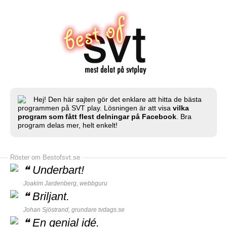
Hej! Den här sajten gör det enklare att hitta de bästa
programmen på SVT play. Lösningen är att visa
vilka
program som fått flest delningar på Facebook
. Bra
program delas mer, helt enkelt!
Röster om Bestofsvt.se
❝
Underbart!
Joakim Jardenberg,
webbguru
❝
Briljant.
Johan Sjöstrand, grundare
tvdags.se
❝
En genial idé.