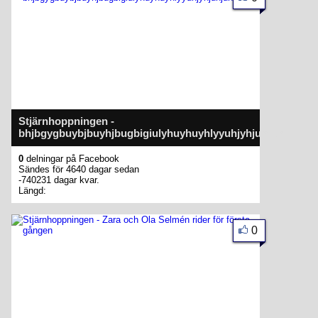
Stjärnhoppningen -
bhjbgygbuybjbuyhjbugbigiulyhuyhuyhlyyuhjyhjunjuh
0
delningar på Facebook
Sändes för 4640 dagar sedan
-740231 dagar kvar.
Längd:
0