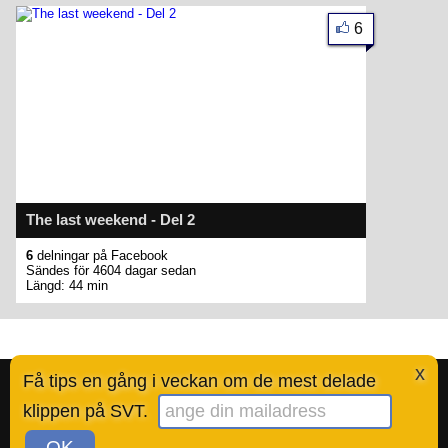
6
The last weekend - Del 2
6
delningar på Facebook
Sändes för 4604 dagar sedan
Längd: 44 min
x
Få tips en gång i veckan om de mest delade
Bestofsvt.se är en tjänst skapad av Ted Valentin.
Läs mer här
.
klippen på SVT.