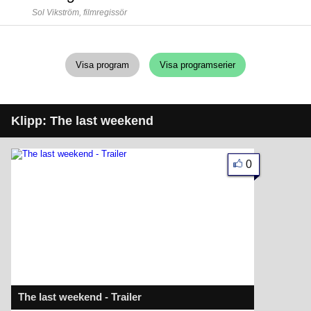
Sol Vikström,
filmregissör
Visa program
Visa programserier
Klipp: The last weekend
0
The last weekend - Trailer