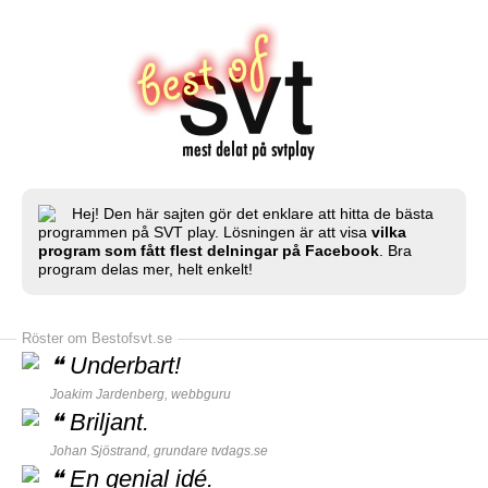
Hej! Den här sajten gör det enklare att hitta de bästa
programmen på SVT play. Lösningen är att visa
vilka
program som fått flest delningar på Facebook
. Bra
program delas mer, helt enkelt!
Röster om Bestofsvt.se
❝
Underbart!
Joakim Jardenberg,
webbguru
❝
Briljant.
Johan Sjöstrand, grundare
tvdags.se
❝
En genial idé.