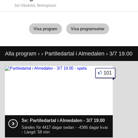
Sol Vikström,
filmregissör
Visa program
Visa programserier
Alla program
›
›
Partiledartal i Almedalen
› 3/7 19.00
101
Se: Partiledartal i Almedalen - 3/7 19.00
Sändes för 4417 dagar sedan
•
-4386 dagar kvar.
•
Längd: 58 min