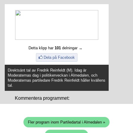
Detta klipp har
101
delningar →
Dela på Facebook
Direktsänt tal av Fredrik Reinfeldt (M). Idag är
Moderaternas dag i politikerveckan i Almedalen, och
Moderaternas partiledare Fredrik Reinfeldt håller kvällens
tal.
Kommentera programmet:
Fler program inom Partiledartal i Almedalen »