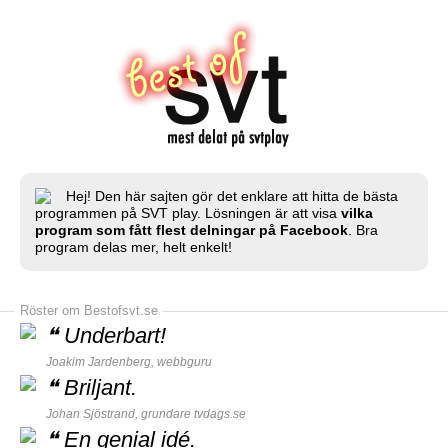
Hej! Den här sajten gör det enklare att hitta de bästa
programmen på SVT play. Lösningen är att visa
vilka
program som fått flest delningar på Facebook
. Bra
program delas mer, helt enkelt!
Röster om Bestofsvt.se
❝
Underbart!
Joakim Jardenberg,
webbguru
❝
Briljant.
Johan Sjöstrand, grundare
tvdags.se
❝
En genial idé.