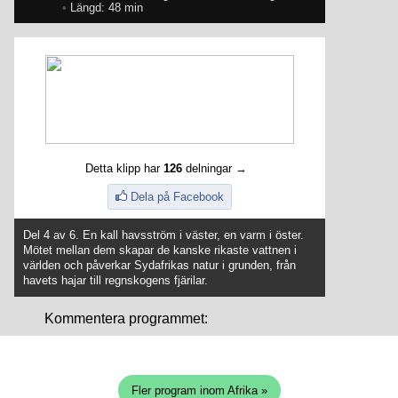
•
Längd: 48 min
Detta klipp har
126
delningar →
Dela på Facebook
Del 4 av 6. En kall havsström i väster, en varm i öster.
Mötet mellan dem skapar de kanske rikaste vattnen i
världen och påverkar Sydafrikas natur i grunden, från
havets hajar till regnskogens fjärilar.
Kommentera programmet:
Fler program inom Afrika »