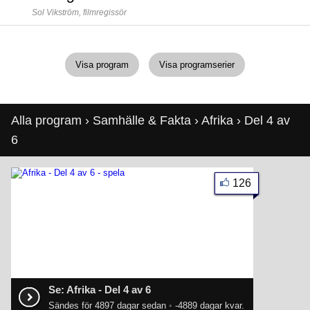
Sol Vikström,
filmregissör
Visa program
Visa programserier
Alla program
›
Samhälle & Fakta
›
Afrika
› Del 4 av
6
126
Se: Afrika - Del 4 av 6
Sändes för 4897 dagar sedan
•
-4889 dagar kvar.