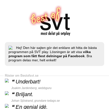
Hej! Den här sajten gör det enklare att hitta de bästa
programmen på SVT play. Lösningen är att visa
vilka
program som fått flest delningar på Facebook
. Bra
program delas mer, helt enkelt!
Röster om Bestofsvt.se
❝
Underbart!
Joakim Jardenberg,
webbguru
❝
Briljant.
Johan Sjöstrand, grundare
tvdags.se
❝
En genial idé.