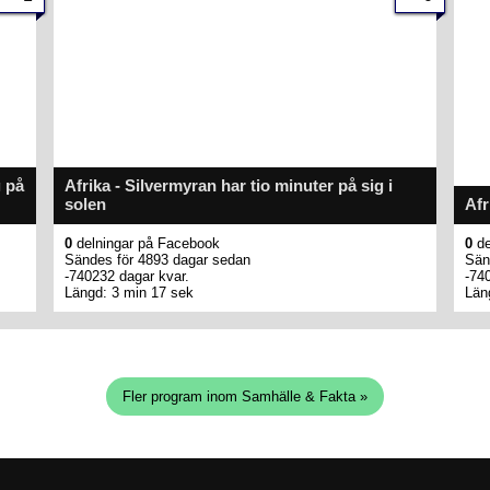
g på
Afrika - Silvermyran har tio minuter på sig i
solen
Afr
0
delningar på Facebook
0
de
Sändes för 4893 dagar sedan
Sän
-740232 dagar kvar.
-74
Längd: 3 min 17 sek
Län
Fler program inom Samhälle & Fakta »