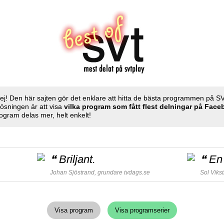
ej! Den här sajten gör det enklare att hitta de bästa programmen på S
Lösningen är att visa
vilka program som fått flest delningar på Fac
ogram delas mer, helt enkelt!
❝
Briljant.
❝
En 
Johan Sjöstrand, grundare
tvdags.se
Sol Viks
Visa program
Visa programserier