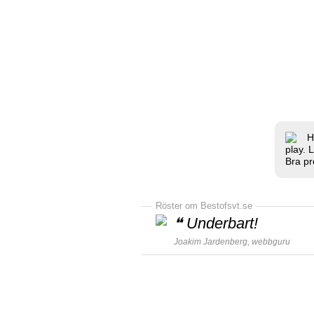
H
play. 
Bra pr
Röster om Bestofsvt.se
❝
Underbart!
Joakim Jardenberg,
webbguru