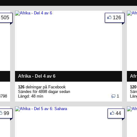
505
126
Afrika - Del 4 av 6
Afr
126
delningar på Facebook
120
Sändes för 4898 dagar sedan
Sän
4798
Längd: 48 min
1
Län
99
44