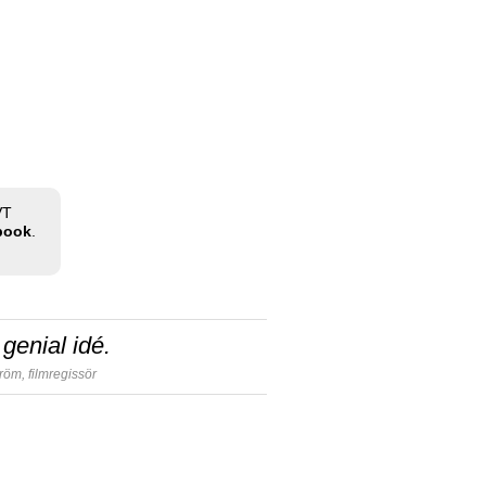
VT
ebook
.
genial idé.
tröm,
filmregissör