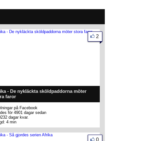
2
ika - De nykläckta sköldpaddorna möter
ra faror
lningar på Facebook
des för 4901 dagar sedan
0232 dagar kvar.
gd: 4 min
0