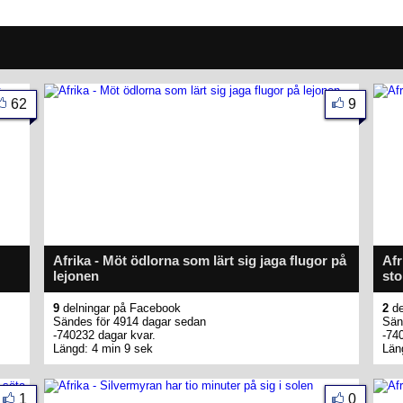
62
9
Afrika - Möt ödlorna som lärt sig jaga flugor på
Afr
lejonen
sto
9
delningar på Facebook
2
de
Sändes för 4914 dagar sedan
Sän
-740232 dagar kvar.
-74
Längd: 4 min 9 sek
Län
1
0